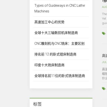
Typ
Types of Guideways in CNC Lathe
AUG
Machines
The
Yet
高速加工中心的优势
guid
全球十大三轴数控机床制造商
CNC雕刻机与CNC铣床：主要区别
排名前 12 的卧式镗床制造商
高
JUL
印度十大铣床制造商
高
缩
全球排名前11位的卧式铣床制造商
什
标签