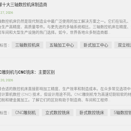
球十大三轴数控机床制造商
 27, 2026
轴数控机床仍然是现代制造业中最广泛使用的加工解决方案之一。它们在钻孔、
合生产高精度、高质量零件。与更先进的多轴系统相比，三轴数控机床在精度、
型车间和大型生产设施的热门选择。如今，世界各地众多制造商都...
三轴数控机床
五轴加工中心
卧式加工中心
双立柱
标签 :
NC雕刻机与CNC铣床：主要区别
 20, 2026
择合适的数控机床直接影响加工精度、生产效率和制造成本。在众多常见选项中
用计算机数控 (CNC) 技术，但设计用途不同。CNC雕刻机专为高速切割较软
切削和硬金属加工。了解它们的区别有助于制造商、车间和工程师...
CNC雕刻机
立式数控铣床
卧式数控铣床
5轴数控
标签 :