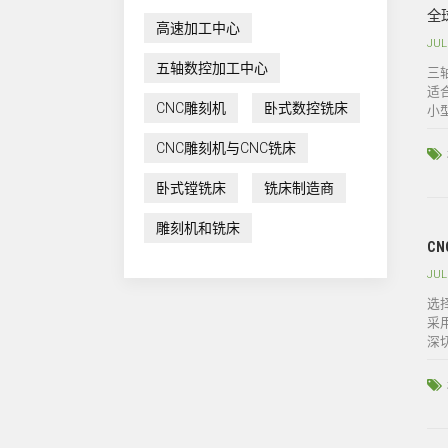
全
高速加工中心
JUL
五轴数控加工中心
三
适
CNC雕刻机
卧式数控铣床
小
CNC雕刻机与CNC铣床
卧式镗铣床
铣床制造商
雕刻机和铣床
C
JUL
选
采
深