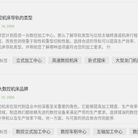
控机床导轨的类型
 16, 2026
果您计划投资一台数控加工中心，那么了解导轨类型与比较主轴转速或机床行程
度，而有些则侧重于刚性和重型切削性能。选择合适的导轨可以提高生产效率、
机床导轨类型，并帮助您了解哪种选项最符合您的加工要求。 什...
立式加工中心
高速数控机床
卧式镗床
大型龙门机
标签 :
大数控机床品牌
 12, 2026
控机床在现代制造业中扮演着至关重要的角色，它能够提高加工精度、生产效率
领域，制造商们都依赖先进的数控设备来满足严苛的生产要求。选择错误的数控
外停机以及生产效率下降。另一方面，与可靠的供应商合作则能带...
数控立式加工中心
数控车削中心
五轴加工中心
数
标签 :