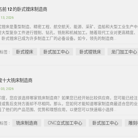
名前 12 的卧式镗床制造商
 13, 2026
式镗床是重型制造、精密工程、航空航天、能源、采矿、造船和大型工业生产中
对大型复杂工件进行镗削、钻孔、铣削和机械加工。随着现代工业对更高精度、
，卧式镗床已成为许多制造工厂的必备设备。如今，领先的制造商...
卧式镗床
卧式加工中心
卧式镗铣床
龙门加工中心
标签 :
度十大铣床制造商
 03, 2026
印度，您应该选择哪家铣床制造商？如果您已经开始比较供应商，您可能已经注
量或售后支持方面却不尽相同。那么，您如何才能知道哪家制造商最适合您的业
盖了他们的产品范围、优势和理想应用，以便您可以快速缩小选择...
铣床制造商
CNC立式加工中心
卧式加工中心
雕刻
标签 :