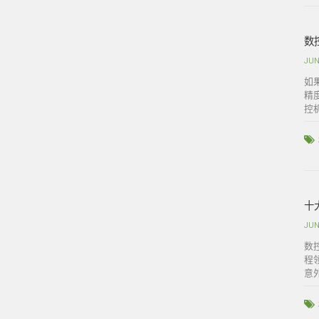
数
JUN
如
精
控
十
JUN
数
程
意