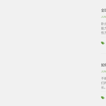
全
JUN
卧
能
性
如
JUN
不
们
长