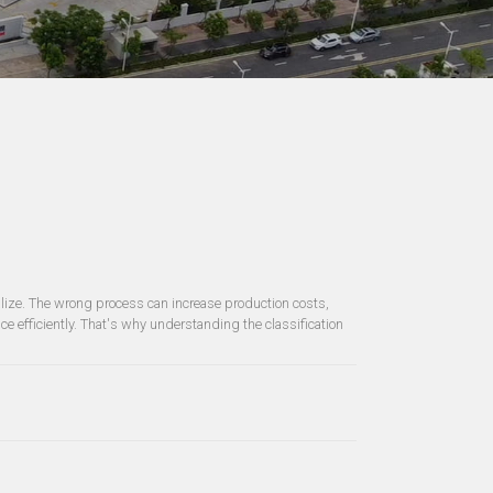
ize. The wrong process can increase production costs,
e efficiently. That's why understanding the classification