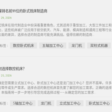
球排名前11位的卧式铣床制造商
 29, 2026
式铣床在现代制造业中扮演着重要角色，尤其适用于重型加工、大型工件加工和
力，这些机床被广泛应用于航空航天、汽车、能源、模具制造和通用工程等行业
方面的差异，选择合适的制造商可能充满挑战。值得信赖的制造商...
数控卧式机床
五轴加工中心
龙门机
双柱式机器
标签 :
何选择数控机床？
 25, 2026
确定您需要立式加工中心、卧式加工中心还是龙门加工中心？您并不孤单。许多
的零件或生产需求。选择合适的数控机床首先要了解您的加工需求。正确的选择
。本指南将一步一步地引导您完成选择过程——从确定您的加工需求...
5轴加工中心
龙门机
立式加工中心
卧式加工中心
标签 :