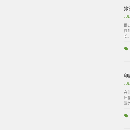
排
JUL
卧
性
长
印
JUL
在
质
涵