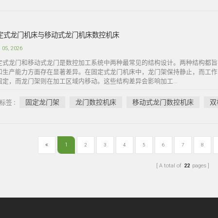
定式龙门机床与移动式龙门机床数控机床
 05, 2026
定式龙门和移动式龙门是数控加工系统中两种最常见的结构设计。两种结构都旨
和生产能力方面存在显著差异。在固定式龙门机床中，龙门架保持静止，而工作
固定，而龙门架则在加工区域内移动。这些结构差异会影响加工...
固定龙门架
龙门数控机床
移动式龙门数控机床
双
标签 :
1
2
3
4
5
6
7
8
A total of
22
pages