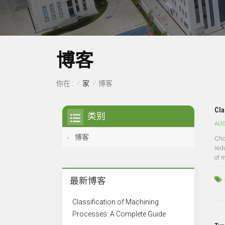
博客
家
你在 :
博客
/
/
Cla
类别
AUG
博客
Cho
red
of 
最新博客
Classification of Machining
Processes: A Complete Guide