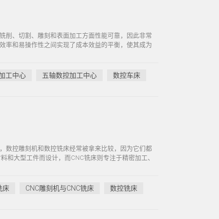
铣削、切割、雕刻和表面加工方面性能可靠，因此非常
效率和易操作性之间实现了成本效益的平衡，使其成为
加工中心
五轴数控加工中心
数控车床
，数控雕刻机和数控铣床经常被拿来比较，因为它们都
的材料和大型工件而设计，而CNC铣床则专注于精密加工、
铣床
CNC雕刻机与CNC铣床
数控铣床