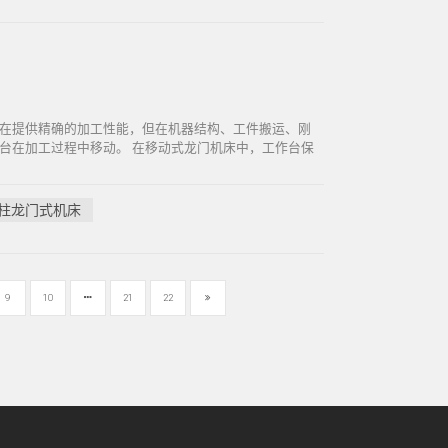
在提供精确的加工性能，但在机器结构、工件搬运、刚
台在加工过程中移动。 在移动式龙门机床中，工作台保
柱龙门式机床
9
10
21
22