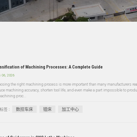
ssification of Machining Processes: A Complete Guide
 06, 2026
osing the right machining process is more important than many manufacturers real
uce machining accuracy, shorten tool life, and even make a part impossible to produc
machining proc...
数控车床
镗床
加工中心
标签 :