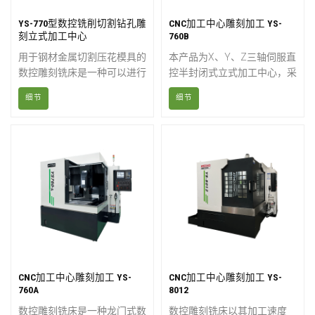
YS-770型数控铣削切割钻孔雕
CNC加工中心雕刻加工 YS-
刻立式加工中心
760B
用于钢材金属切割压花模具的
本产品为X、Y、Z三轴伺服直
数控雕刻铣床是一种可以进行
控半封闭式立式加工中心，采
雕刻或铣削的工具加工中心。
用三轴直线滚珠导轨，导轨负
细节
细节
在雕刻机的基础上，提高了主
载能力强，跨距宽，精度高，
轴和伺服电机的功率，增强了
适用于重载加工，结构紧凑，
床身的承载能力，并保持了主
尺寸合理。主轴由伺服电机通
轴的高速运转，更重要的是，
过同步带驱动。可一次性夹持
提高了加工精度。雕刻铣床也
圆盘、板材、壳体、凸轮、模
在向高速方向发展，通常被称
具等各种零件。可用于钻孔、
为高速雕刻铣床。它具有更强
铣削、镗孔、扩孔、铰孔、刚
的切削能力和更高的加工精
性攻丝等加工。中小批量产品
度。
生产可满足复杂高精度零件的
加工需求。另可配备第四旋转
轴，以满足特殊零件的加工要
求。
CNC加工中心雕刻加工 YS-
CNC加工中心雕刻加工 YS-
760A
8012
数控雕刻铣床是一种龙门式数
数控雕刻铣床以其加工速度