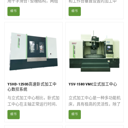
用十字滑台T型槽结构，两组
和工作台垂直设置的加工中
垂直运动机构负责运动方向，
心。它可以进行各种立式加
细节
细节
X方向进给台盖负责Y方向进
工，例如铣削、钻孔、镗孔、
给导轨。卧式加工中心的工作
攻丝、切割等操作。它主要适
台仅设计用于X方向或Y方向
用于加工板材、圆盘、模具和
的运动。工作台的形式一般有
小壳体等复杂零件。
网格螺孔式工作台和旋转式工
作台，两种工作台之间的切换
相对容易。 YSV-855-5X 是
YSV-855 定制的五轴系统，
应用于医疗行业。
YSHD-1250D高速卧式加工中
YSV-1580 VMC立式加工中心
心数控系统
与立式加工中心相比，卧式加
立式加工中心是一种多功能机
工中心在主轴正常运行时间、
床，具有极高的灵活性，除了
加工周期和生产效率方面具有
铣削之外，还能执行镗孔、攻
细节
细节
提升空间。虽然其价格更高，
丝和钻孔等加工功能。它们还
但更高的生产效率对各种规模
具有执行机械加工的优势，刀