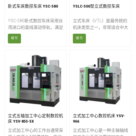
卧式车床数控车床 YSC-580
YSLC-500型立式数控车床
YSC-580卧式数控车床采用台
立式车床（VTL）是最传统的
湾进口的直线滚动导轨，满足
机床类型之一，非常适合中大
高速高效率的要求，降低摩擦
型零件的重型加工。随着技术
细节
细节
阻力和温升变形，提高加工精
的进步，立式车床的功能也日
度，并确保切削加工精度的长
益多样化。我们的立式车床能
期稳定性。该斜床式数控车床
够稳定加工薄型和异形工件，
采用国产或进口高刚性卧式液
从而提高生产效率。箱型底座
压伺服刀塔刀架，定位精度
和立柱构成了高度可靠、高刚
高，换刀速度快，重切削变形
性的结构，而带法兰的主轴箱
小。斜床式数控车床采用45
则最大限度地减少了热变形和
度整体倾斜床身结构，即使在
振动的影响，确保了稳定、精
重切削条件下也能保持机床精
确的切削。
度的稳定性。
立式五轴加工中心定制数控机
立式加工中心数控机床 YSV-
床 YSV-855-5X
966
立式加工中心的工作台通常采
立式加工中心是一种主轴轴线