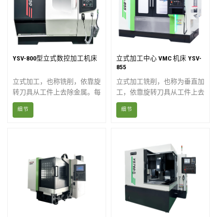
YSV-800型立式数控加工机床
立式加工中心 VMC 机床 YSV-
855
立式加工，也称铣削，依靠旋
立式加工铣削，也称为垂直加
转刀具从工件上去除金属。每
工，依靠旋转刀具从工件上去
台机床都配备自动换刀装置和
除金属。垂直加工在立式加工
细节
细节
先进的数控技术。从行程较大
中心 (VMC) 上进行，该加工
的龙门铣床到占地面积小的紧
中心采用垂直主轴。在垂直主
凑型机床，应有尽有。
轴的情况下，刀具从刀架垂直
向下伸出，通常沿工件顶部进
行切削。