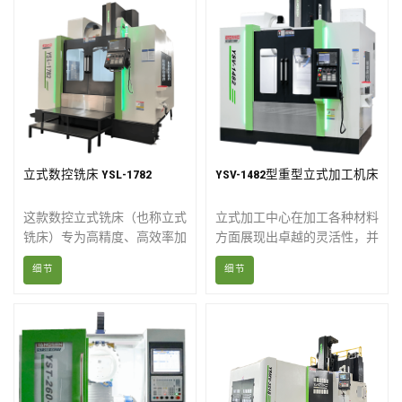
立式数控铣床 YSL-1782
YSV-1482型重型立式加工机床
这款数控立式铣床（也称立式
立式加工中心在加工各种材料
铣床）专为高精度、高效率加
方面展现出卓越的灵活性，并
工钢、铝、铸铁及其他金属材
能显著提高生产效率。通过缩
细节
细节
料而设计。其结构坚固、性能
短生产周期和降低加工成本，
稳定、配置灵活，是模具制
这些设备提升了整体流程的盈
造、汽车零部件、航空航天部
利能力。工程师们融入了先进
件及一般精密制造的理想之
的设计理念，简化了操作流
选。
程，有效减少了因频繁的质量
检测而导致的停机时间。数控
立式加工中心采用符合人体工