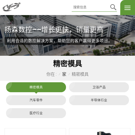
扬森数控——增长更快，销量更高
利用合适的数控解决方案，帮助您的客户赢得更多项目。
精密模具
家
精密模具
你在 :
/
/
精密模具
卫浴产品
汽车零件
半导体行业
医疗行业