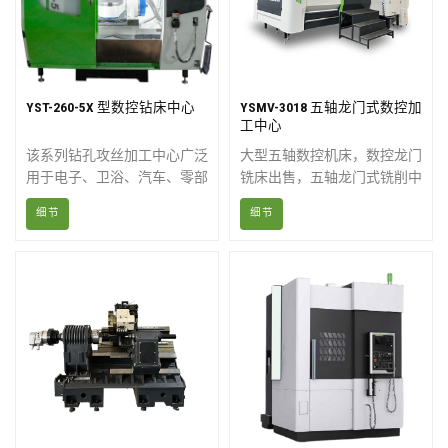
程学的设计，优化了操作人员
的舒适度和工作环境，从而实
现了最高的效率。
YST-260-5X 型数控钻床中心
YSMV-3018 五轴龙门式数控加
工中心
该系列钻孔攻丝加工中心广泛
大型五轴数控机床，数控龙门
用于电子、卫浴、汽车、零部
铣床出售，五轴龙门式铣削中
件、医疗设备等小型零件的快
心。YSMV3018是一款五轴
细节
细节
速钻孔、攻丝和铣削；也适用
龙门铣床，专为复杂的大型零
于小型模具和精密铜加工。
件加工而设计，例如机身部
件、铺层模具和复合材料结
构。