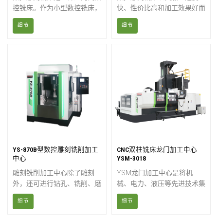
控铣床。作为小型数控铣床，
快、性价比高和加工效果好而
它不仅精度毋庸置疑，刚性也
著称。是制作3D模具和冲压
细节
细节
相当出色。数控雕刻铣床广泛
模具、压花模具、滚压模具、
用于精密铝模制作、金属制品
热冲压模具和组合模具、钢
加工，甚至精密钢材雕刻和铣
模、压花模具等的理想选择。
削。
我们提供免费培训和无限次技
术支持。欢迎随时联系我们。
YS-870B型数控雕刻铣削加工
CNC双柱铣床龙门加工中心
中心
YSM-3018
雕刻铣削加工中心除了雕刻
YSM龙门加工中心是将机
外，还可进行钻孔、铣削、磨
械、电力、液压等先进技术集
削和攻丝。该机床运行速度
成于一体的机械加工设备，主
细节
细节
快，切削能力强，加工精度
要用于模具、CAM、叶轮和
高。广泛应用于精密模具、铜
曲面加工。