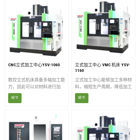
的加工车间都意义重大。
库中配备多种刀具，并提供丰
富的选件，以提高效率并实现
定制化生产。数控立式加工中
心的结构设计便于工件的固
定。
CNC立式加工中心YSV-1060
立式加工中心 VMC 机床 YSV-
1160
数控立式机床具备多轴加工能
立式加工中心能够加工多种材
力，因此可以对材料进行加
料，缩短生产周期，降低加工
工，从而获得复杂的图案。立
成本，并提高生产利润。该机
细节
细节
式加工中心是功能多样、非常
器由工程师精心设计，旨在减
灵活的机床，除了铣削之外，
少因频繁质量检查而导致的停
还可以执行镗孔、攻丝和钻孔
机时间。数控立式加工中心采
等功能。
用符合人体工程学的设计，以
实现更佳的操作体验。