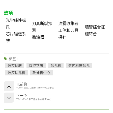
选项
光学线性标
刀具断裂探
油雾收集器
尺
腕管综合征
测
工件和刀具
芯片输送系
旋转台
撇油器
探针
统
标签 :
数控钻床
数控钻床
钻孔机
数控机床钻孔
数控钻孔机
攻牙机中心
以前的
YSMV-3018 五轴龙门式数控加工中心
下一个
YSVH-1163 单工作台卧式加工中心