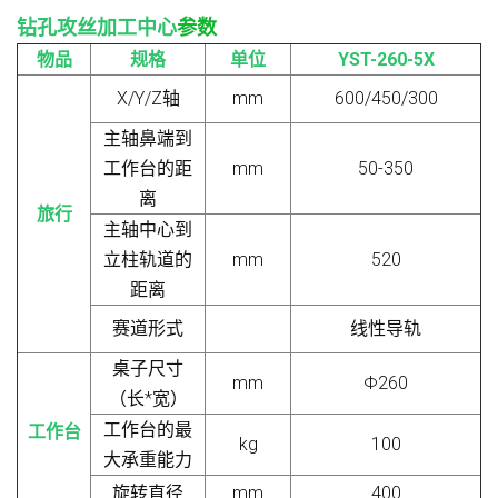
钻孔攻丝加工中心
参数
物品
规格
单位
YST-260-5X
X/Y/Z轴
mm
600/450/300
主轴鼻端到
工作台的距
mm
50-350
离
旅行
主轴中心到
立柱轨道的
mm
520
距离
赛道形式
线性导轨
桌子尺寸
mm
Φ260
（长*宽）
工作台的最
工作台
kg
100
大承重能力
旋转直径
mm
400