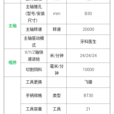
主轴锥孔
（型号/安装
mm
B
3
0
尺寸）
主轴
主轴转速
转速
20000
主轴驱动模
牙科医生
式
X/Y/Z轴快
米/分钟
24/24/24
速进给
喂养
毫米/分
切割饲料
10000
钟
工具更换
飞碟
手柄规格
类型
BT
3
0
工具容量
工具
21