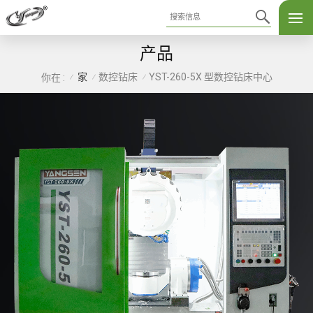
产品
家
数控钻床
YST-260-5X 型数控钻床中心
你在 :
/
/
/