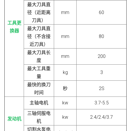
最大刀具直
径（近距离
mm
60
刀具）
工具更
最大刀具直
换器
径（不含接
mm
80
近刀具）
最大刀具长
mm
200
度
最大工具重
kg
3
量
最快的换刀
秒
2
S
时间
主轴电机
kw
3.7-5.5
三轴伺服电
kw
2.4/2.4/3.7
发动机
机
切割水泵电