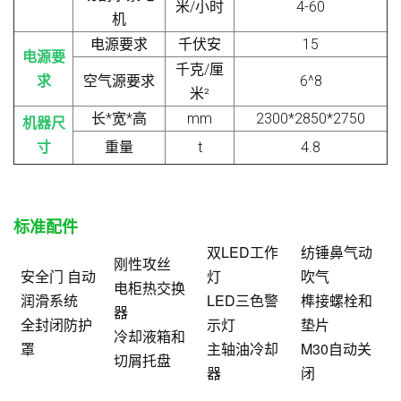
米/小时
4-
6
0
机
电源要求
千伏安
15
电源要
千克/厘
求
空气源要求
6^8
米
²
长*宽*高
mm
2
300*
2
8
5
0*
275
0
机器尺
寸
重量
t
4.8
标准配件
双LED工作
纺锤鼻气动
刚性攻丝
安全门
自动
灯
吹气
电柜热交换
润滑系统
LED三色警
榫接螺栓和
器
全封闭防护
示灯
垫片
冷却液箱和
罩
主轴油冷却
M30自动关
切屑托盘
器
闭