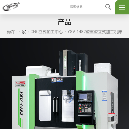
产品
家
CNC立式加工中心
YSV-1482型重型立式加工机床
你在 :
/
/
/