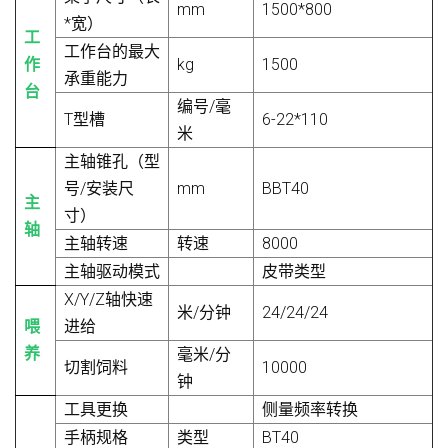
mm
1500*800
*宽）
工
工作台的最大
作
kg
1500
承重能力
台
编号/毫
T型槽
6-22*110
米
主轴锥孔（型
号/安装尺
mm
BBT40
主
寸）
轴
主轴转速
转速
8000
主轴驱动模式
皮带类型
X/Y/Z轴快速
米/分钟
24/24/24
喂
进给
养
毫米/分
切割饲料
10000
钟
工具更换
侧量频率转换
手柄规格
类型
BT40