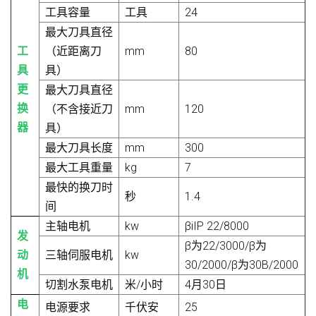
工具容量
工具
24
最大刀具直径
工
（近距离刀
mm
80
具
具）
更
最大刀具直径
换
（不含接近刀
mm
120
器
具）
最大刀具长度
mm
300
最大工具重量
kg
7
最快的换刀时
秒
1.4
间
主轴电机
kw
βiIP 22/8000
发
β为22/3000/β为
动
三轴伺服电机
kw
30/2000/β为30B/2000
机
切割水泵电机
米/小时
4月30日
电
电源要求
千伏安
25