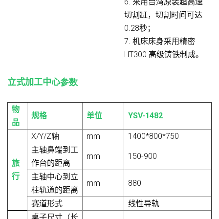
6. 采用台湾原装超高速
切割缸，切割时间可达
0.28秒；
7. 机床床身采用精密
HT300 高级铸铁制成。
立式加工中心
参数
物
规格
单位
YSV-1482
品
X/Y/Z轴
mm
1400*800*750
主轴鼻端到工
mm
150-900
旅
作台的距离
行
主轴中心到立
mm
880
柱轨道的距离
赛道形式
线性导轨
桌子尺寸（长