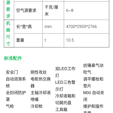
源
千克/厘
要
空气源要求
6~8
米
求
机
长*宽*高
mm
4700*2950*2766
器
尺
重量
t
10.5
寸
标准配件
纺锤鼻气动
双LED工作
安全门
刚性攻丝
吹气
灯
自动润滑系
电柜热交换
调平螺栓和
LED三色警
统
器
垫片
示灯
全封闭防护
主轴冷却液
M30 自动关
冷却液箱和
罩
喷嘴
闭
切屑托盘
气枪
冷却枪
维护和操作
工具箱
手册