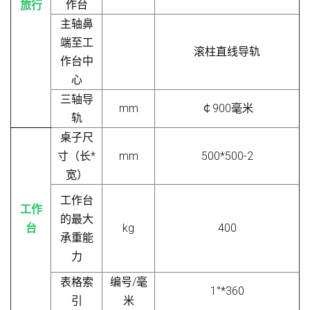
作台
旅行
主轴鼻
端至工
滚柱直线导轨
作台中
心
三轴导
mm
￠
900毫米
轨
桌子尺
寸（长*
mm
500*500-2
宽）
工作台
工作
的最大
台
kg
400
承重能
力
表格索
编号/毫
1°*360
引
米