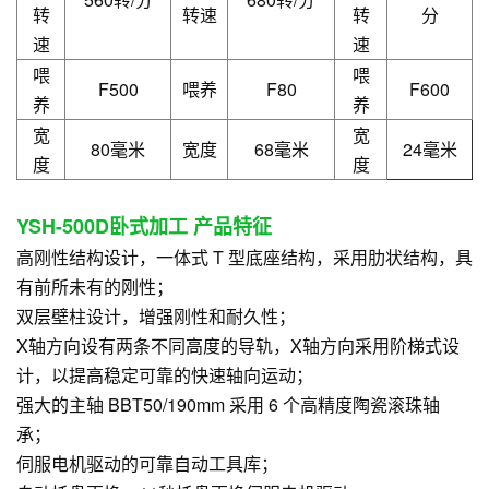
转
转速
转
分
速
速
喂
喂
F500
喂养
F80
F600
养
养
宽
宽
80毫米
宽度
68毫米
24毫米
度
度
YSH-500D卧式加工
产品
特征
高刚性结构设计，一体式 T 型底座结构，采用肋状结构，具
有前所未有的刚性；
双层壁柱设计，增强刚性和耐久性；
X轴方向设有两条不同高度的导轨，X轴方向采用阶梯式设
计，以提高稳定可靠的快速轴向运动；
强大的主轴 BBT50/190mm 采用 6 个高精度陶瓷滚珠轴
承；
伺服电机驱动的可靠自动工具库；