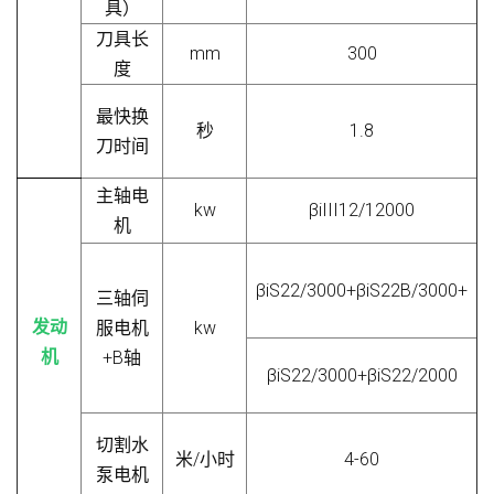
具）
刀具长
mm
300
度
最快换
秒
1.8
刀时间
主轴电
kw
β
iIII12/12000
机
βiS22/3000+βiS22B/3000+
三轴伺
发动
服电机
kw
机
+B轴
βiS22/3000+βiS22/2000
切割水
米/小时
4-60
泵电机