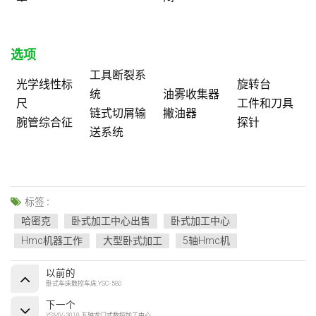
选项
工具断裂系
光学线性标
旋转台
统
油雾收集器
尺
工件和刀具
链式切屑输
撇油器
腕管综合征
探针
送系统
标签 :
哈密克
卧式加工中心出售
卧式加工中心
Hmc机器工作
大型卧式加工
5轴hmc机
以前的
卧式车床数控车床 YSC-580
下一个
YSMV-3018 五轴龙门式数控加工中心