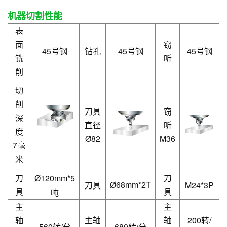
机器切割性能
表
面
窃
45号钢
钻孔
45号钢
45号钢
铣
听
削
切
削
刀具
窃
深
直径
听
度
Ø82
M36
7毫
米
刀
120mm*5
刀
Ø
68mm*2T
刀具
M24*3P
Ø
具
具
吨
主
主
轴
主轴
轴
200转/
560转/分
680转/分