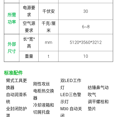
电源要
千伏安
30
求
所需
功率
空气源
千克/厘
6~8
要求
米
长*宽*
mm
5120*3560*3212
外部
高
尺寸
重量
t
10
标准配件
臂式工具更
双LED工作
刚性攻丝
换器
灯
纺锤鼻气动
电柜热交换
自动润滑系
LED三色警
吹气
器
统
示灯
调平螺栓和
冷却液箱和
全封闭防护
M30 自动关
垫片
切屑托盘
罩
闭