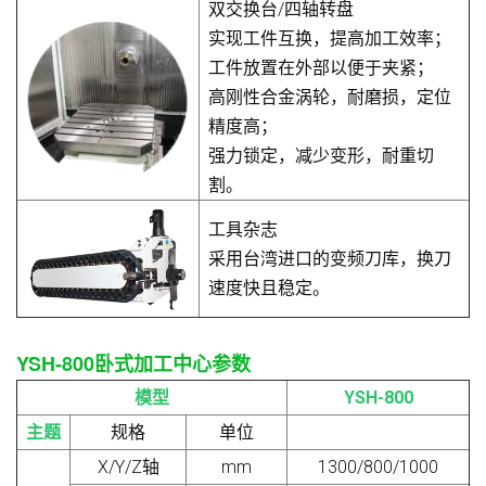
双交换台/四轴转盘
实现工件互换，提高加工效率；
工件放置在外部以便于夹紧；
高刚性合金涡轮，耐磨损，定位
精度高；
强力锁定，减少变形，耐重切
割。
工具杂志
采用台湾进口的变频刀库，换刀
速度快且稳定。
YSH-800卧式加工中心参数
模型
YSH-800
主题
规格
单位
X/Y/Z轴
mm
1300/800/1000