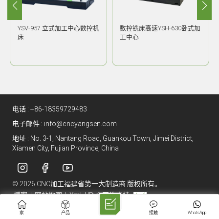
YSV-957 立式加工中心数控机
数控铣床高速YSH-630卧式加
床
工中心
电话 :
+86-18359729483
电子邮件 :
info@cncyangsen.com
地址 : No. 3-1, Nantang Road, Guankou Town, Jimei District,
Xiamen City, Fujian Province, China
© 2026 CNC加工福建省第一大制造商 版权所有。
博客
|
网站地图
|
Xml
|
IPv6 网络支持
家
产品
接触
WhatsApp