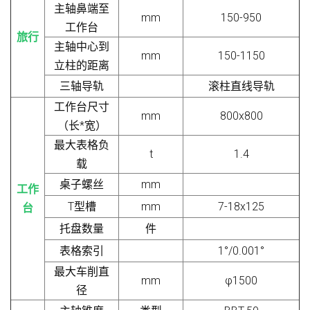
主轴鼻端至
mm
150-950
工作台
旅行
主轴中心到
mm
150-1150
立柱的距离
三轴导轨
滚柱直线导轨
工作台尺寸
mm
800x800
（长*宽）
最大表格负
t
1.4
载
桌子螺丝
mm
工作
T型槽
mm
7-18x125
台
托盘数量
件
表格索引
1°/0.001°
最大车削直
mm
φ1500
径