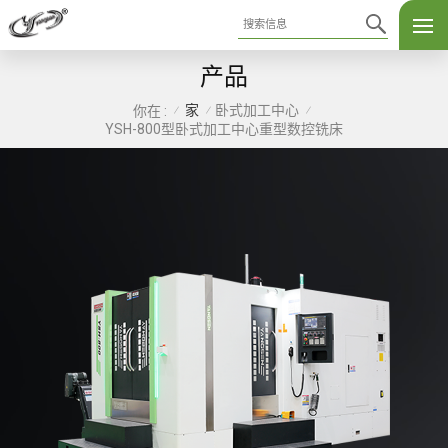
产品
家
卧式加工中心
你在 :
/
/
/
YSH-800型卧式加工中心重型数控铣床