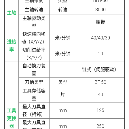
主轴锥度
类型
BBT-50
主轴转速
转速
8000
主轴
主轴驱动类
腰带
型
快速横向移
米/分钟
40/40/30
进给
动（X/Y/Z）
率
切削进给率
米/分钟
10
（X/Y/Z）
自动换刀装
链式（伺服驱动）
置
刀柄类型
类型
BT-50
工具存储容
片
40
量
最大刀具直
mm
125
工具
径（相邻）
更换
最大刀具直
器
mm
250