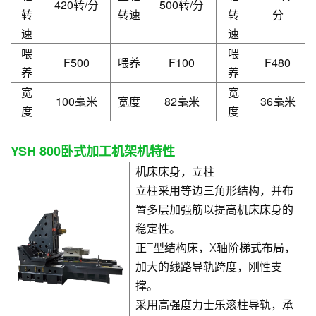
420转/分
500转/分
转
转速
转
分
速
速
喂
喂
F500
喂养
F100
F480
养
养
宽
宽
100毫米
宽度
82毫米
36毫米
度
度
YSH 800卧式加工机架机特性
机床床身，立柱
立柱采用等边三角形结构，并布
置多层加强筋以提高机床床身的
稳定性。
正T型结构床，X轴阶梯式布局，
加大的线路导轨跨度，刚性支
撑。
采用高强度力士乐滚柱导轨，承