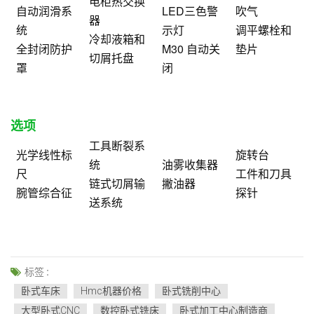
电柜热交换
自动润滑系
LED三色警
吹气
器
统
示灯
调平螺栓和
冷却液箱和
全封闭防护
M30 自动关
垫片
切屑托盘
罩
闭
选项
工具断裂系
光学线性标
旋转台
统
油雾收集器
尺
工件和刀具
链式切屑输
撇油器
腕管综合征
探针
送系统
标签 :
卧式车床
Hmc机器价格
卧式铣削中心
大型卧式CNC
数控卧式铣床
卧式加工中心制造商