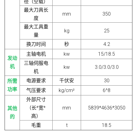
径（空载）
最大刀具长
mm
350
度
最大工具重
kg
25
量
换刀时间
秒
4.2
主轴电机
kw
15/18.5
发动
三轴伺服电
机
kw
3.0/3.0/3.0
机
电源要求
千伏安
30
所需
功率
气压要求
kg/cm²
6^8
外部尺寸
（长*宽*
mm
5839*4636*3050
其他
高）
的
毛重
t
18.5