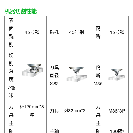
机器切割性能
表
面
窃
45号钢
钻孔
45号钢
45号钢
铣
听
削
切
削
刀具
窃
深
直径
听
度
Ø82
M36
7毫
米
刀
120mm*5
刀
Ø
82mm*2T
刀具
M36*3P
Ø
具
具
吨
主
主
轴
主轴
轴
120转/