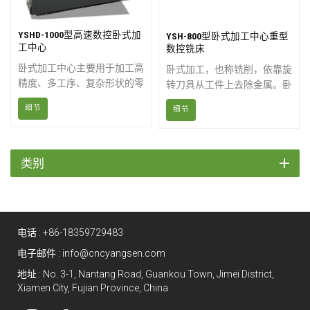
YSHD-1000型高速数控卧式加
YSH-800型卧式加工中心重型
工中心
数控铣床
卧式加工中心主要用于加工高
卧式加工，也称铣削，依靠旋
精度、多工序、复杂形状的零
转刀具从工件上去除金属。卧
件，如板材、圆盘零件、壳体
式加工中心还可集成双托盘交
细节
细节
零件、模具等。它可以在一次
换器，以实现无人值守操作并
装夹中连续完成铣削、钻孔、
缩短零件加工周期。我们的卧
扩孔、铰孔和镗孔等工序。
式铣床适用于加工各种复杂零
件。您可以单独订购替换工作
类别
台。
电话 :
+86-18359729483
电子邮件 :
info@cncyangsen.com
地址 : No. 3-1, Nantang Road, Guankou Town, Jimei District,
Xiamen City, Fujian Province, China