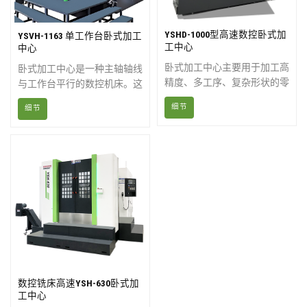
YSHD-1000型高速数控卧式加
YSVH-1163 单工作台卧式加工
工中心
中心
卧式加工中心主要用于加工高
卧式加工中心是一种主轴轴线
精度、多工序、复杂形状的零
与工作台平行的数控机床。这
件，如板材、圆盘零件、壳体
种机床主要适用于加工箱型零
细节
细节
零件、模具等。它可以在一次
件。其主轴处于水平位置，通
装夹中连续完成铣削、钻孔、
常配备方形工作台，可进行分
扩孔、铰孔和镗孔等工序。
度和旋转运动。它非常适合对
零件进行铣削、钻孔、镗孔、
铰孔、攻丝等多道工序加工，
以及加工零件的多个工作面的
二维和三维曲面。
数控铣床高速YSH-630卧式加
工中心