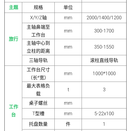
主题
规格
单位
X/Y/Z轴
mm
2000/1400/1200
主轴鼻端至
mm
300-1700
工作台
旅行
主轴中心到
mm
350-1550
立柱的距离
三轴导轨
滚柱直线导轨
工作台尺寸
mm
1000*1000
（长*宽）
最大表格负
t
3
载
桌子螺丝
mm
工作
T型槽
mm
5-22x100
台
托盘数量
件
1