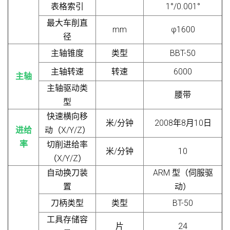
表格索引
1°/0.001°
最大车削直
mm
φ1600
径
主轴锥度
类型
BBT-50
主轴转速
转速
6000
主轴
主轴驱动类
腰带
型
快速横向移
米/分钟
2008年8月10日
进给
动（X/Y/Z）
率
切削进给率
米/分钟
10
（X/Y/Z）
自动换刀装
ARM 型（伺服驱
置
动）
刀柄类型
类型
BT-50
工具存储容
片
24