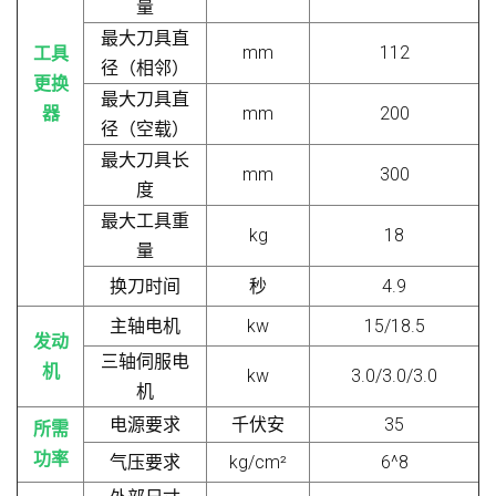
量
最大刀具直
mm
112
工具
径（相邻）
更换
最大刀具直
器
mm
200
径（空载）
最大刀具长
mm
300
度
最大工具重
kg
18
量
换刀时间
秒
4.9
主轴电机
kw
15/18.5
发动
三轴伺服电
机
kw
3.0/3.0/3.0
机
电源要求
千伏安
35
所需
功率
气压要求
kg/cm²
6^8