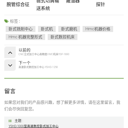
链式切屑输
撇油器
腕管综合征
探针
送系统
标签 :
卧式铣削中心
卧式机
卧式磨机
Hmc机器价格
Hmc 机器完整形式
卧式数控机床
以前的
CNC立式加工中心高精度VMC机床YSP-1890
下一个
高速卧式数控加工中心 YSHD-1250
留言
如果您对我们的产品感兴趣，想了解更多详情，请在这里留言，我
们会尽快回复您。
主题 :
YSHD-1000型高速数控卧式加工中心