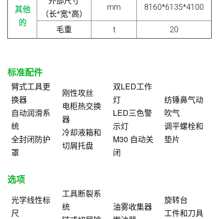
外部尺寸
mm
8160*6135*4100
其他
（长*宽*高）
的
毛重
t
20
标准配件
臂式工具更
双LED工作
刚性攻丝
换器
灯
纺锤鼻气动
电柜热交换
自动润滑系
LED三色警
吹气
器
统
示灯
调平螺栓和
冷却液箱和
全封闭防护
M30 自动关
垫片
切屑托盘
罩
闭
选项
工具断裂系
光学线性标
旋转台
统
油雾收集器
尺
工件和刀具