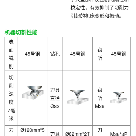
稳定性，有效抑制了切削力
引起的机床变形和振动。
机器切割性能
表
面
窃
45号钢
钻孔
45号钢
45号钢
铣
听
削
切
削
刀具
窃
深
直径
听
度
Ø82
M36
7毫
米
刀
120mm*5
刀
Ø
82mm*2T
刀具
M36*3P
Ø