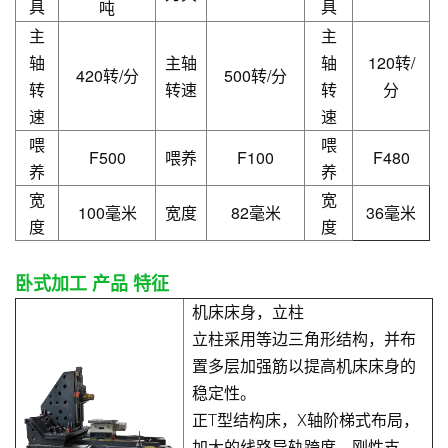
具
具
吨
主
主
轴
主轴
轴
120转/
420转/分
500转/分
转
转速
转
分
速
速
喂
喂
F500
喂养
F100
F480
养
养
宽
宽
100毫米
宽度
82毫米
36毫米
度
度
卧式加工
产品
特征
机床床身，立柱
立柱采用等边三角形结构，并布
置多层加强筋以提高机床床身的
稳定性。
正T型结构床，X轴阶梯式布局，
加大的线路导轨跨度，刚性支