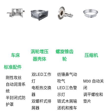
涡轮增压
螺旋锥齿
车床
压缩机
器壳体
轮
标准配件
双LED工作
纺锤鼻气动
刚性攻丝
灯
吹气
M30 自动关
自动润滑系
电柜热交换
LED三色警
闭
统
器
示灯
调平螺栓和
半封闭式防
双螺杆式排
链式木屑输
垫片
护罩
屑器
送机和推车