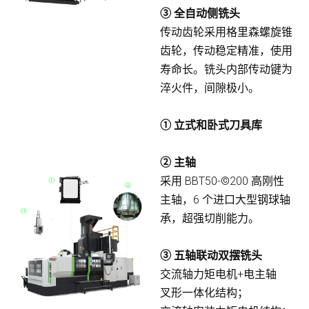
③ 全自动侧铣头
传动齿轮采用格里森螺旋锥
齿轮，传动稳定精准，使用
寿命长。铣头内部传动键为
淬火件，间隙极小。
① 立式和卧式刀具库
② 主轴
采用 BBT50-©200 高刚性
主轴，6 个进口大型钢球轴
承，超强切削能力。
③ 五轴联动双摆铣头
交流轴力矩电机+电主轴
叉形一体化结构；