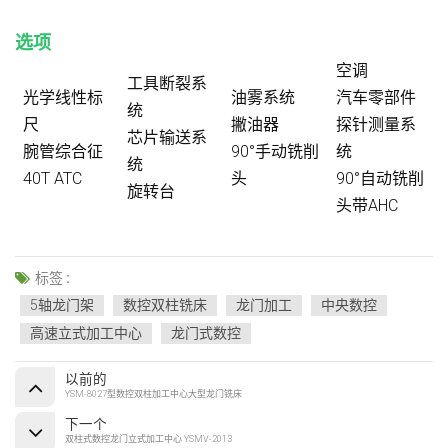
选项
空调
工具断裂系
光学线性标
油雾系统
汽车零部件
统
尺
撇油器
探针测量系
芯片输送系
腕管综合征
90°手动铣削
统
统
40T ATC
头
90°自动铣削
旋转台
头带AHC
标签 :
5轴龙门架
数控双柱铣床
龙门加工
中央数控
高速立式加工中心
龙门式数控
以前的
YSM-8027型数控双柱加工中心大型龙门铣床
下一个
双柱式数控龙门立式加工中心 YSMV-2013