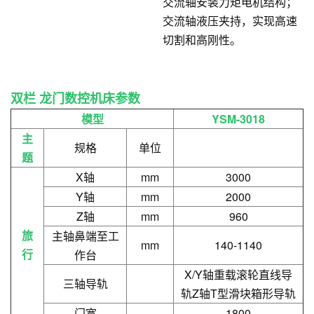
交流轴安装力矩电机结构；
交流轴液压夹持，实现高速
切割和高刚性。
双栏
龙门数控机床
参数
模型
YSM-3018
主
规格
单位
题
X轴
mm
3000
Y轴
mm
2000
Z轴
mm
960
旅
主轴鼻端至工
mm
140-1140
行
作台
X/Y轴重载滚轮直线导
三轴导轨
轨Z轴T型滑块箱形导轨
门宽
1800