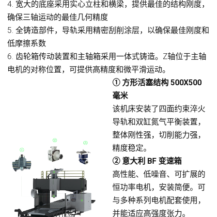
4. 宽大的底座采用实心立柱和横梁，提供最佳的结构刚度，
确保三轴运动的最佳几何精度
5. 全铸造部件，导轨采用精密刮削涂层，以确保最佳刚度和
低摩擦系数
6. 齿轮箱传动装置和主轴箱采用一体式铸造。Z轴位于主轴
电机的对称位置，可提供高精度和微平滑运动。
① 方形活塞结构 500X500
毫米
该机床安装了四面约束淬火
导轨和双缸氮气平衡装置，
整体刚性强，切削能力强，
精度稳定。
② 意大利 BF 变速箱
高性能、低噪音、可扩展的
恒功率电机，安装简便。可
与多种系列电机配套使用，
并能适应高强度张力。