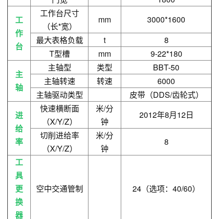
工作台尺寸
mm
3000*1600
工
（长*宽）
作
最大表格负载
t
8
台
T型槽
mm
9-22*180
主轴型
类型
BBT-50
主
主轴转速
转速
6000
轴
主轴驱动类型
皮带（DDS/齿轮式）
快速横断面
米/分
2012年8月12日
进
（X/Y/Z）
钟
给
切削进给率
米/分
率
8
（X/Y/Z）
钟
工
具
更
空中交通管制
24（选项：40/60）
换
器