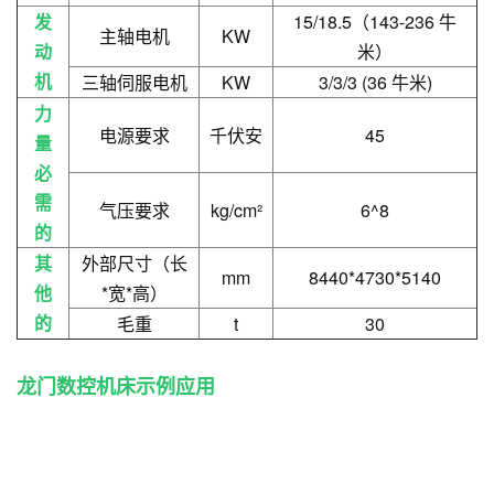
发
15/18.5（143-236 牛
主轴电机
KW
动
米）
机
三轴伺服电机
KW
3/3/3 (36 牛米)
力
电源要求
千伏安
45
量
必
需
气压要求
kg/cm²
6^8
的
其
外部尺寸（长
mm
8440*4730*5140
他
*宽*高）
的
毛重
t
30
龙门数控机床
示例应用