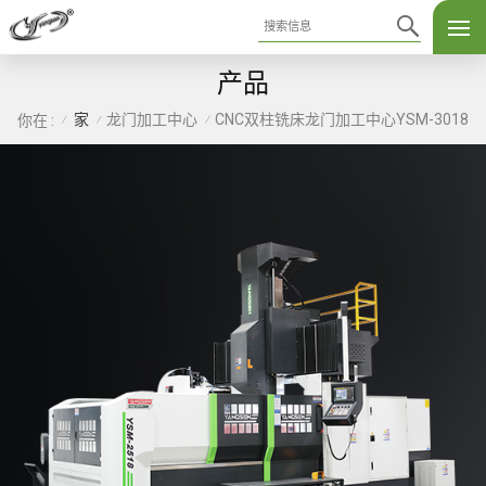
产品
家
龙门加工中心
CNC双柱铣床龙门加工中心YSM-3018
你在 :
/
/
/