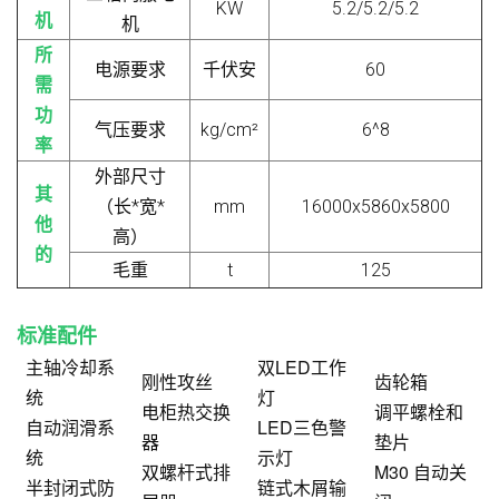
KW
5.2/5.2/5.2
机
机
所
电源要求
千伏安
60
需
功
气压要求
kg/cm²
6^8
率
外部尺寸
其
（长*宽*
mm
16000x5860x5800
他
高）
的
毛重
t
125
标准配件
主轴冷却系
双LED工作
刚性攻丝
齿轮箱
统
灯
电柜热交换
调平螺栓和
自动润滑系
LED三色警
器
垫片
统
示灯
双螺杆式排
M30 自动关
半封闭式防
链式木屑输