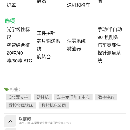
屑器
闭
护罩
送机和推车
选项
光学线性标
手动/半自动
工件探针
尺
90°铣削头
芯片输送系
油雾系统
腕管综合征
汽车零部件
统
撇油器
20吨/40
探针测量系
旋转台
吨/60吨 ATC
统
标签 :
Cnc双立柱
动柱机
动柱龙门加工中心
数控中心
数控金属铣床
数控机床公司
以前的
YSMD-10042型移动立柱式龙门数控加工中心