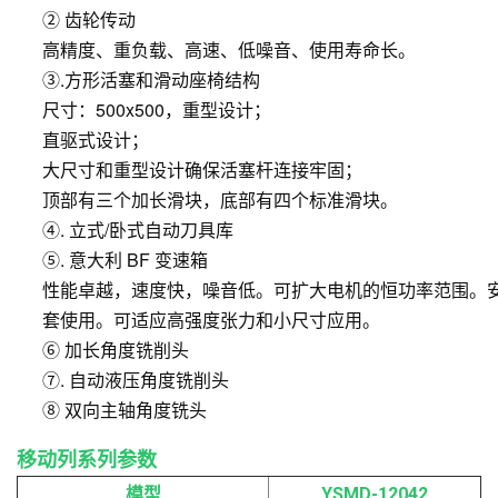
② 齿轮传动
高精度、重负载、高速、低噪音、使用寿命长。
③.方形活塞和滑动座椅结构
尺寸：500x500，重型设计；
直驱式设计；
大尺寸和重型设计确保活塞杆连接牢固；
顶部有三个加长滑块，底部有四个标准滑块。
④. 立式/卧式自动刀具库
⑤. 意大利 BF 变速箱
性能卓越，速度快，噪音低。可扩大电机的恒功率范围。
套使用。可适应高强度张力和小尺寸应用。
⑥ 加长角度铣削头
⑦. 自动液压角度铣削头
⑧ 双向主轴角度铣头
移动列系列参数
模型
YSMD-12042