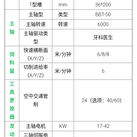
T型槽
mm
36*200
主轴型
类型
BBT-50
主
主轴转速
转速
6000
轴
主轴驱动类
牙科医生
型
快速横断面
米/分钟
6/8/8
饲
（X/Y/Z）
料
切削进给率
鼠
米/分钟
6
（X/Y/Z）
工
具
空中交通管
更
24（选项：40/60）
制
换
器
发
主轴电机
KW
17-42
动
三轴伺服电