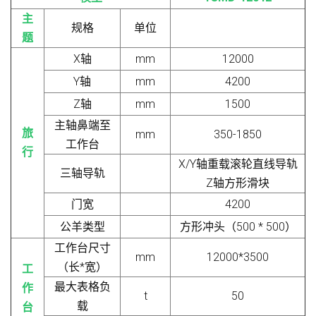
主
规格
单位
题
X轴
mm
12000
Y轴
mm
4200
Z轴
mm
1500
主轴鼻端至
旅
mm
350-1850
工作台
行
X/Y轴重载滚轮直线导轨
三轴导轨
Z轴方形滑块
门宽
4200
公羊类型
方形冲头（500 * 500）
工作台尺寸
mm
12000*3500
（长*宽）
工
最大表格负
作
t
50
载
台