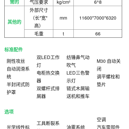
需的
气压要求
kg/cm²
6^8
外部尺寸
（长*宽*
mm
11600*7000*6320
其他的
高）
毛重
t
66
标准配件
双LED工作
纺锤鼻气动
刚性攻丝
M30 自动关
灯
吹气
自动润滑系
闭
电柜热交换
LED三色警
统
调平螺栓和
器
示灯
半封闭式防
垫片
双螺杆式排
链式木屑输
护罩
屑器
送机和推车
选项
空调
工具断裂系
光学线性标
油雾系统
汽车零部件