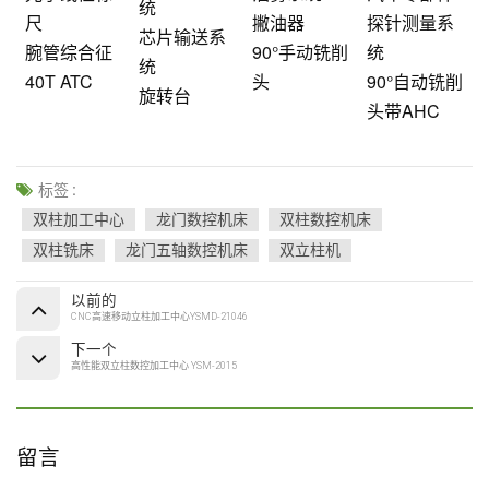
统
尺
撇油器
探针测量系
芯片输送系
腕管综合征
90°手动铣削
统
统
40T ATC
头
90°自动铣削
旋转台
头带AHC
标签 :
双柱加工中心
龙门数控机床
双柱数控机床
双柱铣床
龙门五轴数控机床
双立柱机
以前的
CNC高速移动立柱加工中心YSMD-21046
下一个
高性能双立柱数控加工中心 YSM-2015
留言