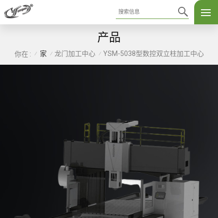
产品
家
龙门加工中心
YSM-5038型数控双立柱加工中心
你在 :
/
/
/