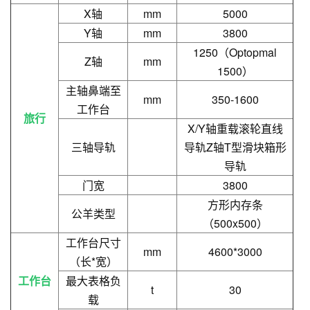
X轴
mm
5000
Y轴
mm
3800
1250（Optopmal
Z轴
mm
1500）
主轴鼻端至
mm
350-1600
工作台
旅行
X/Y轴重载滚轮直线
三轴导轨
导轨Z轴T型滑块箱形
导轨
门宽
3800
方形内存条
公羊类型
（500x500）
工作台尺寸
mm
4600*3000
（长*宽）
工作台
最大表格负
t
30
载