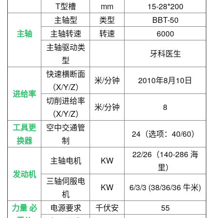
T型槽
mm
15-28*200
主轴型
类型
BBT-50
主轴
主轴转速
转速
6000
主轴驱动类
牙科医生
型
快速横断面
米/分钟
2010年8月10日
（X/Y/Z）
进给率
切削进给率
米/分钟
8
（X/Y/Z）
工具更
空中交通管
24（选项：40/60）
换器
制
22/26（140-286 海
主轴电机
KW
里）
发动机
三轴伺服电
KW
6/3/3 (38/36/36 牛米)
机
力量
必
电源要求
千伏安
55