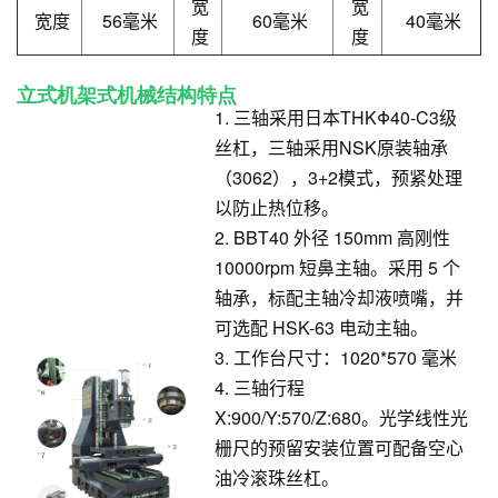
宽
宽
宽度
56毫米
60毫米
40毫米
度
度
立式机架式机械结构特点
1. 三轴采用日本THKΦ40-C3级
丝杠，三轴采用NSK原装轴承
（3062），3+2模式，预紧处理
以防止热位移。
2. BBT40 外径 150mm 高刚性
10000rpm 短鼻主轴。采用 5 个
轴承，标配主轴冷却液喷嘴，并
可选配 HSK-63 电动主轴。
3. 工作台尺寸：1020*570 毫米
4. 三轴行程
X:900/Y:570/Z:680。光学线性光
栅尺的预留安装位置可配备空心
油冷滚珠丝杠。