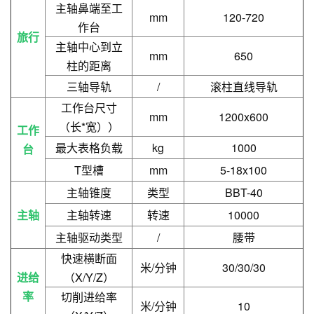
主轴鼻端至工
mm
120-720
作台
旅行
主轴中心到立
mm
650
柱的距离
三轴导轨
/
滚柱直线导轨
工作台尺寸
mm
1200x600
（长*宽）
）
工作
最大表格负载
kg
1000
台
T型槽
mm
5-18x100
主轴锥度
类型
BBT-40
主轴
主轴转速
转速
10000
主轴驱动类型
/
腰带
快速横断面
米/分钟
30/30/30
进给
（X/Y/Z）
率
切削进给率
米/分钟
10