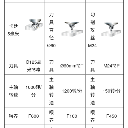
刀
切
具
割
卡廷
直
攻
5毫米
径
丝
Ø60
M24
Ø
125毫
刀
刀
刀具
Ø
60mm*2T
M24*3P
米*5吨
具
具
主
主
主轴
1000转/
轴
轴
1200转/分
150转/分
转速
分
转
转
速
速
喂
喂
喂养
F600
F100
F450
养
养