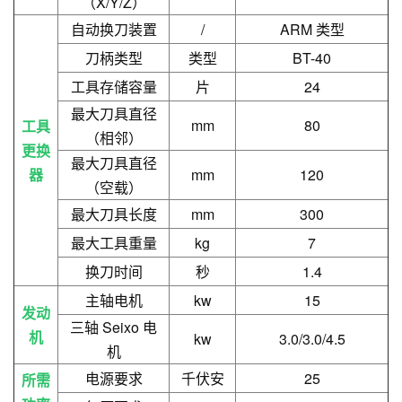
（X/Y/Z）
自动换刀装置
/
ARM 类型
刀柄类型
类型
BT-40
工具存储容量
片
24
最大刀具直径
mm
80
工具
（相邻）
更换
最大刀具直径
器
mm
120
（空载）
最大刀具长度
mm
300
最大工具重量
kg
7
换刀时间
秒
1.4
主轴电机
kw
15
发动
三轴 Seixo 电
机
kw
3.0/3.0/4.5
机
电源要求
千伏安
25
所需