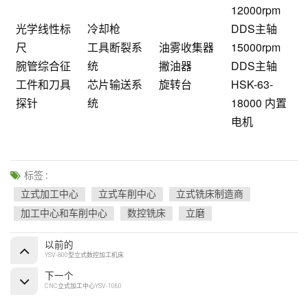
12000rpm
光学线性标
冷却枪
DDS主轴
尺
工具断裂系
油雾收集器
15000rpm
腕管综合征
统
撇油器
DDS主轴
工件和刀具
芯片输送系
旋转台
HSK-63-
探针
统
18000 内置
电机
标签 :
立式加工中心
立式车削中心
立式铣床制造商
加工中心和车削中心
数控铣床
立磨
以前的
YSV-800型立式数控加工机床
下一个
CNC立式加工中心YSV-1060