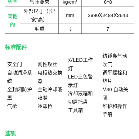
功率
气压要求
kg/cm²
6^8
外部尺寸（长*
mm
2990X2484X2643
其他
宽*高）
的
毛重
t
7
标准配件
纺锤鼻气动
双LED工作
安全门
刚性攻丝
吹气
灯
自动润滑系
电柜热交换
调平螺栓和
LED三色警
统
器
垫片
示灯
全封闭防护
主轴冷却液
M30 自动关
冷却液箱和
罩
喷嘴
闭
切屑托盘
气枪
冷却枪
维护和操作
工具箱
手册
选项