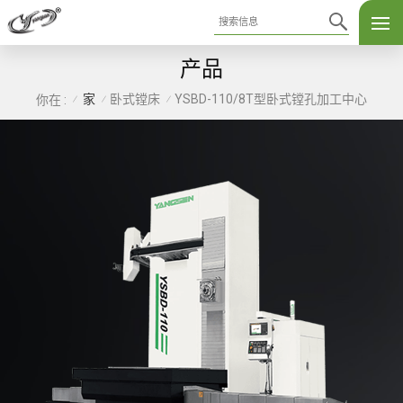
产品
家
卧式镗床
YSBD-110/8T型卧式镗孔加工中心
你在 :
/
/
/