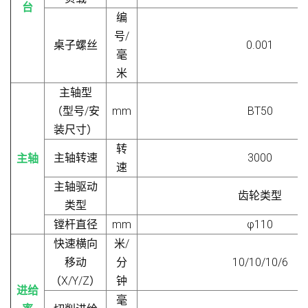
台
编
号/
桌子螺丝
0.001
毫
米
主轴型
（
型号/安
mm
BT50
装尺寸
）
转
主轴转速
3000
主轴
速
主轴驱动
齿轮类型
类型
镗杆直径
mm
φ
110
快速横向
米/
移动
分
10/10/10/6
（X/Y/Z）
钟
进给
毫