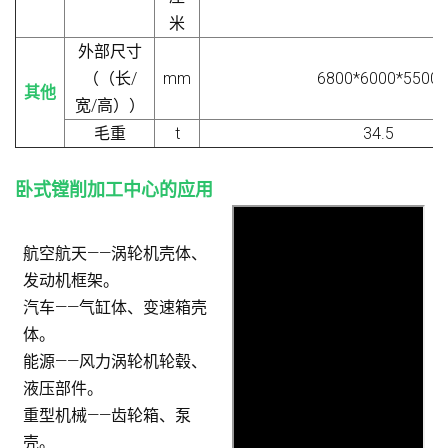
米
外部尺寸
（
（长/
mm
6800*6000*5500
其他
宽/高）
）
毛重
t
34.5
卧式镗削加工中心的应用
航空航天——涡轮机壳体、
发动机框架。
汽车——气缸体、变速箱壳
体。
能源——风力涡轮机轮毂、
液压部件。
重型机械——齿轮箱、泵
壳。