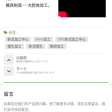
模具制造——大腔体加工。
标签 :
卧式加工中心
Hmc加工
CNC卧式加工中心
镗孔加工
卧式镗孔
数控加工
以前的
数控卧式镗削中心 YSBD-110/6T
下一个
CNC双柱铣床龙门加工中心YSM-3018
留言
如果您对我们的产品感兴趣，想了解更多详情，请在这里留言，我
们会尽快回复您。