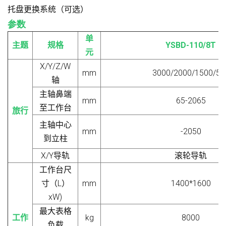
托盘更换系统（可选）
参数
单
主题
规格
YSBD-110/
8
T
元
X/Y/Z
/
W
mm
3000/2000/1500/55
轴
主轴鼻端
mm
65-2065
至工作台
旅行
主轴中心
mm
-2050
到立柱
X/Y
导轨
滚轮导轨
工作台尺
寸（L）
mm
1400*1600
x
W)
最大表格
工作
kg
8000
负载