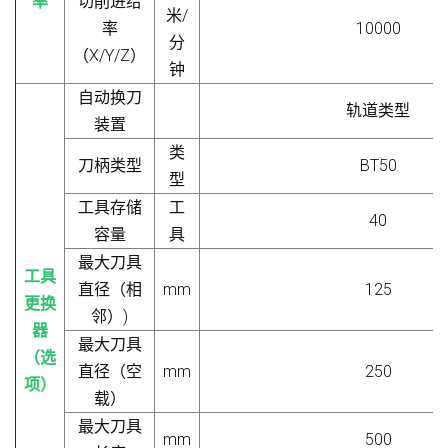
率
切削进给
米/
率
10000
分
（X/Y/Z）
钟
自动换刀
轨道类型
装置
类
刀柄类型
BT50
型
工具存储
工
40
容量
具
最大刀具
工具
直径（相
mm
125
更换
邻）
)
器
最大刀具
（选
直径（空
mm
250
项）
载）
最大刀具
mm
500