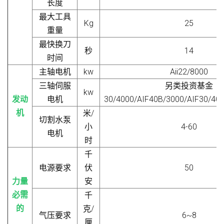
长度
最大工具
Kg
25
重量
最快换刀
秒
14
时间
主轴电机
kw
Aii22/8000
三轴伺服
另类投资基金
kw
发动
电机
3
0/4000/AIF40B/3000/AIF
3
0/40
机
米/
切割水泵
小
4-60
电机
时
千
电源要求
伏
50
力量
安
必需
千
的
克/
气压要求
6~8
厘