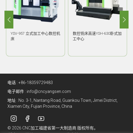
YSV-957 立式加工中心数控机
数控铣床高速YSH-630卧式加
床
工中心
电话 :
+86-18359729483
电子邮件 :
info@cncyangsen.com
地址 : No. 3-1, Nantang Road, Guankou Town, Jimei District,
Xiamen City, Fujian Province, China
© 2026 CNC加工福建省第一大制造商 版权所有。