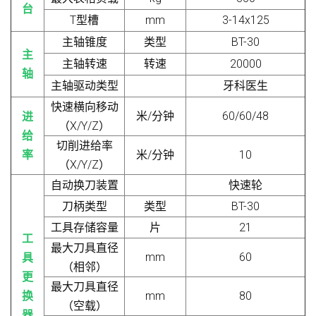
台
T型槽
mm
3-14x125
主轴锥度
类型
BT-30
主
主轴转速
转速
20000
轴
主轴驱动类型
牙科医生
快速横向移动
米/分钟
60/60/48
进
（X/Y/Z）
给
切削进给率
率
米/分钟
10
（X/Y/Z）
自动换刀装置
快速轮
刀柄类型
类型
BT-30
工具存储容量
片
21
工
最大刀具直径
mm
60
具
（相邻）
更
最大刀具直径
换
mm
80
（空载）
器