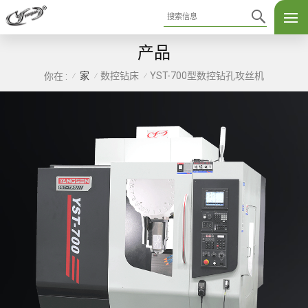
产品
家
数控钻床
YST-700型数控钻孔攻丝机
你在 :
/
/
/