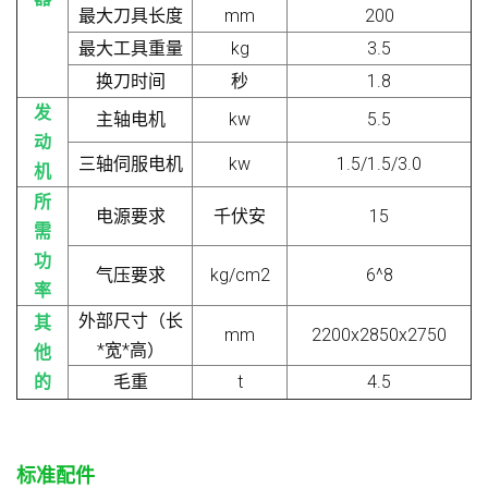
最大刀具长度
mm
200
最大工具重量
kg
3.5
换刀时间
秒
1.8
发
主轴电机
kw
5.5
动
三轴伺服电机
kw
1.5/1.5/3.0
机
所
电源要求
千伏安
15
需
功
气压要求
kg/cm2
6^8
率
外部尺寸（长
其
mm
2200x2850x2750
*宽*高）
他
的
毛重
t
4.5
标准配件