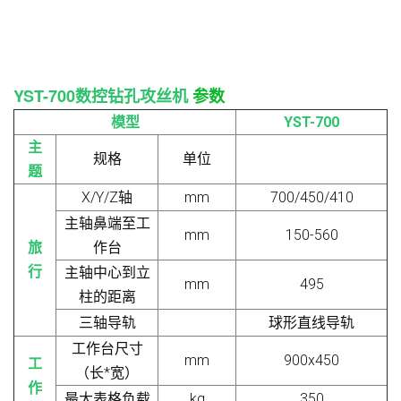
YST-700
数控钻孔攻丝机
参数
模型
YST-700
主
规格
单位
题
X/Y/Z轴
mm
700/450/410
主轴鼻端至工
mm
150-560
旅
作台
行
主轴中心到立
mm
495
柱的距离
三轴导轨
球形直线导轨
工作台尺寸
mm
900x450
工
（长*宽）
作
最大表格负载
kg
350