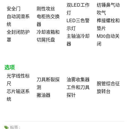
双LED工作
纺锤鼻气动
安全门
刚性攻丝
灯
吹气
自动润滑系
电柜热交换
LED三色警
榫接螺栓和
统
器
示灯
垫片
全封闭防护
冷却液箱和
主轴油冷却
M30自动关
罩
切屑托盘
器
闭
选项
光学线性标
刀具断裂探
油雾收集器
尺
腕管综合征
测
工件和刀具
芯片输送系
旋转台
撇油器
探针
统
标签 :