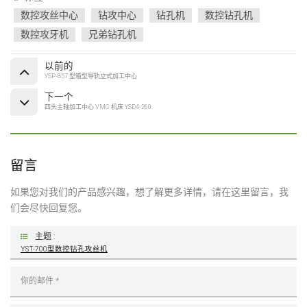
数控攻丝中心
钻攻中心
钻孔机
数控钻孔机
数控攻牙机
兄弟钻孔机
以前的
YSP-857 型箱型导轨立式加工中心
下一个
四头主轴加工中心 VMC 机床 YSD4-260
留言
如果您对我们的产品感兴趣，想了解更多详情，请在这里留言，我
们会尽快回复您。
主题 :
YST-700型数控钻孔攻丝机