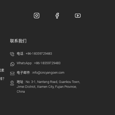
联系我们
电话 :
+86-18359729483
WhatsApp :
+86-18359729483
因素
电子邮件 :
info@cncyangsen.com
选择？
地址 : No. 3-1, Nantang Road, Guankou Town,
Jimei District, Xiamen City, Fujian Province,
China