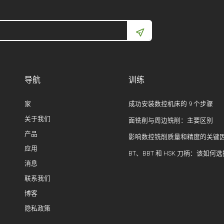
导航
训练
家
成功安装数控机床的 9 个步骤
关于我们
面铣削与周边铣削：主要区别
产品
影响数控铣削质量和精度的关键
应用
BT、BBT 和 HSK 刀柄：该如何
消息
联系我们
博客
隐私政策