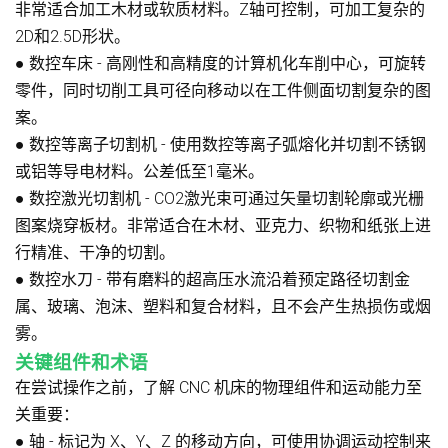
非常适合加工木材或软质材料。Z轴可控制，可加工复杂的
2D和2.5D形状。
●
数控车床
- 高刚性和高精度的计算机化车削中心，可旋转
零件，同时切削工具可径向移动以在工件侧面切割复杂的图
案。
●
数控等离子切割机
- 使用数控等离子弧熔化并切割不锈钢
或铝等导电材料。公差低至1毫米。
●
数控激光切割机
- CO2激光束可通过矢量切割轮廓或光栅
图案烧穿板材。非常适合在木材、亚克力、织物和纸张上进
行精准、干净的切割。
●
数控水刀
- 带有磨料的超高压水流沿着预定路径切割金
属、玻璃、泡沫、塑料和复合材料，且不会产生热损伤或烟
雾。
关键组件和术语
在尝试操作之前，了解 CNC 机床的物理组件和运动能力至
关重要：
●
轴
- 标记为 X、Y、Z 的移动方向，可使用协调运动控制来