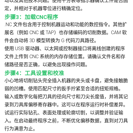
动以及其他技术问题。使用千分表等指示器确认工件是否固
定，并相对于机器零位进行精确定位。
步骤3：加载CNC程序
.NC 文件包含用于控制机器运动和功能的数控指令。其他扩
展名（例如 CNC 或 TAP）也存储编码的切削数据。CAM 软
件会自动将 3D 模型转换为 G 代码刀具路径。
使用 USB 驱动器、以太网或控制器接口将离线创建的程序
文件上传到 CNC 系统的内存存储位置。请确认文件名和存
储路径是否正确，以避免出现操作问题。
步骤4：工具设置和校准
小心地将切削钻头完全插入机器的夹头或卡盘，避免接触脆
弱的凹槽。使用匹配尺寸的扳手拧紧至合适的扭矩规格。
输入或数字化每把刀具的径向尺寸和刀尖长度值，并将其记
录到刀具库偏移寄存器中。这可以在程序运行时补偿差异。
试运行实际钻孔、表面处理或轮廓切割，以调整并验证输
入。在启动最终程序之前，不断优化偏移数据，直到对刀具
行为满意为止。