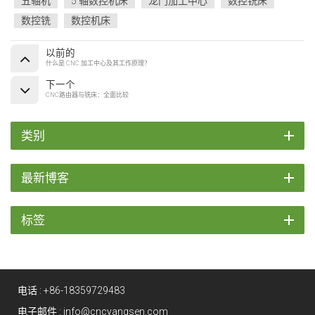
五轴机
5 轴数控机床
龙门加工中心
数控铣床
数控铣
数控机床
以前的
什么是 CNC 加工中心及其工作原理？
下一个
CNC路由器与铣床：全面比较
类别
最新博客
标签
电话 :
+86-18359729483
电子邮件 :
info@cncyangsen.com