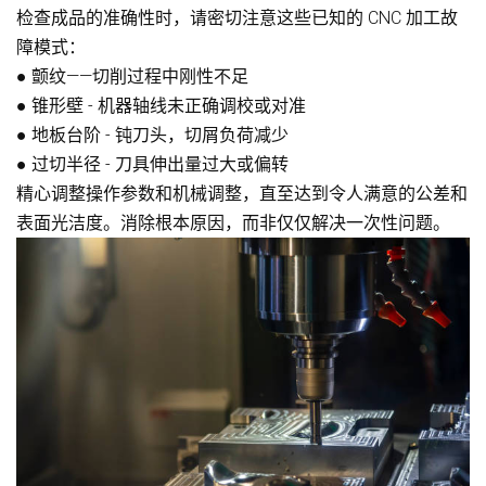
检查成品的准确性时，请密切注意这些已知的 CNC 加工故
障模式：
●
颤纹——切削过程中刚性不足
●
锥形壁 - 机器轴线未正确调校或对准
●
地板台阶 - 钝刀头，切屑负荷减少
●
过切半径 - 刀具伸出量过大或偏转
精心调整操作参数和机械调整，直至达到令人满意的公差和
表面光洁度。消除根本原因，而非仅仅解决一次性问题。