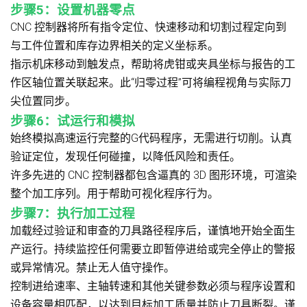
步骤5：设置机器零点
CNC 控制器将所有指令定位、快速移动和切割过程定向到
与工件位置和库存边界相关的定义坐标系。
指示机床移动到触发点，帮助将虎钳或夹具坐标与报告的工
作区轴位置关联起来。此“归零过程”可将编程视角与实际刀
尖位置同步。
步骤6：试运行和模拟
始终模拟高速运行完整的G代码程序，无需进行切削。认真
验证定位，发现任何碰撞，以降低风险和责任。
许多先进的 CNC 控制器都包含逼真的 3D 图形环境，可渲染
整个加工序列。用于帮助可视化程序行为。
步骤7：执行加工过程
加载经过验证和审查的刀具路径程序后，谨慎地开始全面生
产运行。持续监控任何需要立即暂停进给或完全停止的警报
或异常情况。禁止无人值守操作。
控制进给速率、主轴转速和其他关键参数必须与程序设置和
设备容量相匹配，以达到目标加工质量并防止刀​​具断裂。谨