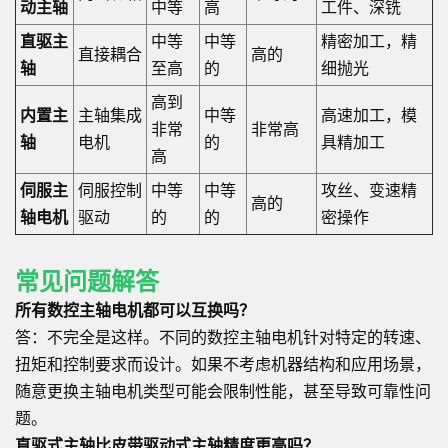
动主轴
中等
高
工件、深铣
直驱主
中等
中等
精密加工，精
直接耦合
高的
轴
至高
的
细抛光
高到
内置主
主轴集成
中等
高速加工，模
非常
非常高
轴
电机
的
具精加工
高
伺服主
伺服控制
中等
中等
攻丝、变速精
高的
轴电机
驱动
的
的
密操作
常见问题解答
所有数控主轴电机都可以互换吗？
答：不完全是这样。不同的数控主轴电机针对特定的转速、
扭矩和控制要求而设计。如果不考虑机器结构和应用场景，
随意更换主轴电机类型可能会限制性能，甚至导致可靠性问
题。
直驱式主轴比皮带驱动式主轴精度更高吗？