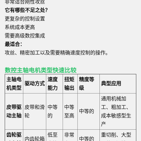
非常适合刚性攻丝
它有哪些不足之处？
更复杂的控制设置
系统成本更高
需要高级数控集成
最适合：
攻丝、精密加工以及需要精确速度控制的操作。
数控主轴电机类型快速比较
主轴电
速度
扭矩
精度等
驱动方式
典型应用
机类型
能力
输出
级
通用机械加
皮带驱
皮带和滑
中等
中等
工、粗加工、
中等的
动主轴
轮
的
至高
成本敏感型生
产
齿轮驱
低至
非常
重切削、大型
内齿轮箱
中等的