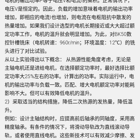
电机的输出功率P等于电压V和电流I的乘积。正常情况下，
电压V是恒定的。因此，负载的增加意味着电机的输出功率
增加，即相应的电流I也增加，则电流在电枢阻抗中散发的
热量增加。如果我们设计选型的电机长期接近或大大超过额
定功率工作，电机的温升就会明显增加。为此，对BK50数
控针槽铣床（电机转速：960r/min；环境温度：12℃）的铣
头进行了对比试验。
从以上实验得出以下概念： 从热源性能角度考虑，无论是
主轴电机还是进给电机，在选择额定功率时，最好选择比额
定功率大25%左右的功率。计算出的功率。实际运行中，电
机的输出功率与负载一致。匹配、增大电机额定功率对能耗
影响不大。但可以有效降低电机的温升。
2）采取适当的结构措施，降低二次热源的发热量，降低温
升。
例如：设计主轴结构时，应提高前后轴承的同轴度，采用高
精度轴承。有条件的情况下，将滑动导轨改为直线滚动导
轨，或者使用直线电机。这些新技术可以有效减少摩擦、发