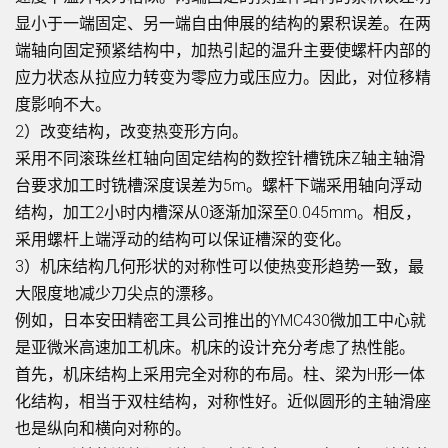
显小于一端固定、另一端自由伸展的结构的累积误差。在两
端轴向固定预紧结构中，加热引起的温升主要使螺杆内部的
应力状态从拉应力转变为零应力或压应力。因此，对位移精
度影响不大。
2）改变结构，改变热变形方向。
采用不同滚珠丝杠轴向固定结构的数控针槽铣床Z轴主轴滑
台要求加工时铣槽深度误差为5m。螺杆下端采用轴向浮动
结构，加工2小时内槽深从0逐渐加深至0.045mm。相反，
采用螺杆上端浮动的结构可以保证槽深的变化。
3）机床结构几何形状的对称性可以使热变形趋势一致，最
大限度地减少刀尖点的漂移。
例如，日本安田精密工具公司推出的YMC430微加工中心就
是亚微米高速加工机床。机床的设计充分考虑了热性能。
首先，机床结构上采用完全对称的布局。柱、梁为H形一体
化结构，相当于双柱结构，对称性好。近似圆形的主轴滑座
也是纵向和横向对称的。