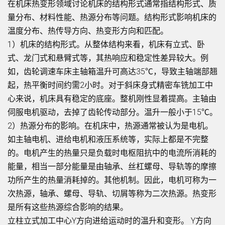
在机床热变形领域讨论机床的结构形式通常指结构形式、质
量分布、材料性能、热源分布等问题。结构形式影响机床的
温度分布、热传导方向、热变形方向和匹配。
1）机床的结构形式。从整体结构来看，机床有立式、卧
式、龙门式和悬臂式等，其热响应和稳定性差异较大。例
如，齿轮调速车床主轴箱温升可高达35℃，导致主轴端部翘
起，热平衡时间约需2小时。对于斜床身式精密车铣加工中
心来说，机床具有稳定的底座。整机刚性显着提高。主轴由
伺服电机驱动，去掉了齿轮传动部分。温升一般小于15℃。
2）热源分布的影响。在机床中，热源通常被认为是电机。
如主轴电机、进给电机和液压系统等，实际上都是不完整
的。电机产生的热量只是负载时电枢阻抗中的电流所消耗的
能量，相当一部分能量是由轴承、丝杠螺母、导轨等的摩擦
功所产生的热量消耗掉的。其他机制。因此，电机可称为一
次热源，轴承、螺母、导轨、切屑等称为二次热源。热变形
是所有这些热源综合影响的结果。
立柱立式加工中心Y方向进给运动时的温升和变形。 Y方向