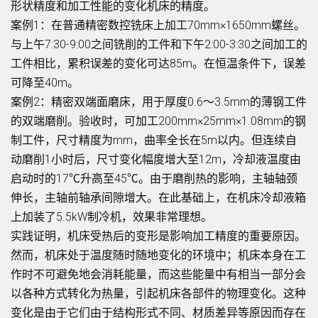
形状精度和加工性能的变化机床的精度。
案例1：在普通精密数控铣床上加工70mm×1650mm螺丝。
与上午7:30-9:00之间铣削的工件和下午2:00-3:30之间加工的
工件相比，累积误差的变化可达85m。在恒温条件下，误差
可降至40m。
案例2：精密双端面磨床，用于厚度0.6～3.5mm的薄钢工件
的双端磨削。验收时，可加工200mm×25mm×1.08mm的钢
制工件，尺寸精度为mm，曲率全长在5m以内。但连续自
动磨削1小时后，尺寸变化幅度增大至12m，冷却液温度由
启动时的17℃升高至45℃。由于磨削热的影响，主轴轴颈
伸长，主轴前轴承间隙增大。在此基础上，在机床冷却液箱
上加装了5.5kW制冷机，效果非常理想。
实践证明，机床受热后的变形是影响加工精度的重要原因。
然而，机床处于温度随时随地变化的环境中；机床本身在工
作时不可避免地会消耗能量，而这些能量中有相当一部分会
以各种方式转化为热量，引起机床各部件的物理变化。这种
变化是由于它们由于结构形式不同、材质差异等原因而存在