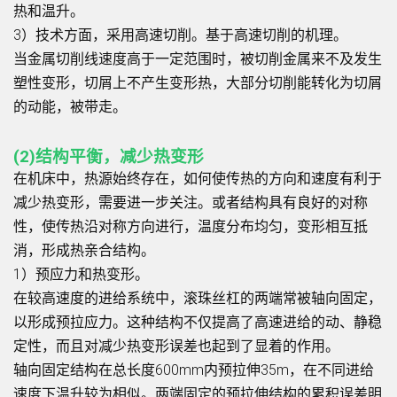
热和温升。
3）技术方面，采用高速切削。基于高速切削的机理。
当金属切削线速度高于一定范围时，被切削金属来不及发生
塑性变形，切屑上不产生变形热，大部分切削能转化为切屑
的动能，被带走。
(2)结构平衡，减少热变形
在机床中，热源始终存在，如何使传热的方向和速度有利于
减少热变形，需要进一步关注。或者结构具有良好的对称
性，使传热沿对称方向进行，温度分布均匀，变形相互抵
消，形成热亲合结构。
1）预应力和热变形。
在较高速度的进给系统中，滚珠丝杠的两端常被轴向固定，
以形成预拉应力。这种结构不仅提高了高速进给的动、静稳
定性，而且对减少热变形误差也起到了显着的作用。
轴向固定结构在总长度600mm内预拉伸35m，在不同进给
速度下温升较为相似。两端固定的预拉伸结构的累积误差明