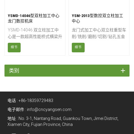
YSMD-14046型双柱加工中心
YSM-2013型数控双立柱加工
龙门数控机床
中心
YSMD-14046 双立柱加工中
龙门式加工中心双立柱重型车
心是一款超高性能桥式横梁升
削/铣削/磨削/切割/钻孔五金
降双立柱加工中心，适用于加
加工中心龙门式加工中心机
细节
细节
工大型长件，并配备多种可选
床，适用于船舶制造、发电、
的加工头附件。超大型双立柱
工程机械、机车、机床、纺织
结构采用稳定铸铁制造，并对
机械、印刷机械、模具等行业
横梁提供充分支撑，有效防止
各种大型工件的加工。该机床
类别
长时间加工条件下的结构变
采用高强度、高刚性设计，并
形。
配备大流量排料通道，具有精
度高、效率高、灵活性强、环
保等特点。
电话 :
+86-18359729483
电子邮件 :
info@cncyangsen.com
地址 : No. 3-1, Nantang Road, Guankou Town, Jimei District,
Xiamen City, Fujian Province, China