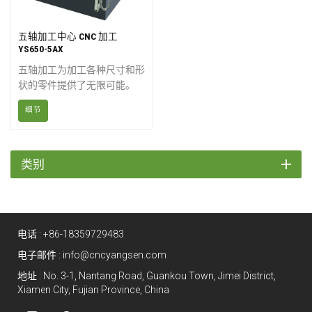
五轴加工中心 CNC 加工
YS650-5AX
五轴加工为加工各种尺寸和形
状的零件提供了无限可能。
“五轴”指的是刀具可以移动的
细节
方向数。在五轴加工中心上，
刀具不仅可以沿 X、Y 和 Z 轴
直线移动，还可以绕 A 轴和 B
轴旋转，从而从任意方向接近
类别
工件。换句话说，一次装夹即
可加工零件的五个面。
电话 :
+86-18359729483
电子邮件 :
info@cncyangsen.com
地址 : No. 3-1, Nantang Road, Guankou Town, Jimei District,
Xiamen City, Fujian Province, China