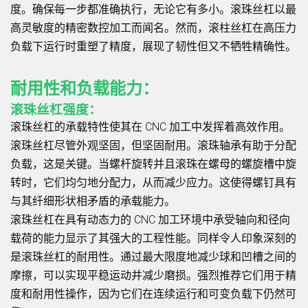
度。确保每一步都准确执行，无论它有多小。滚珠丝杠以最
高灵敏度的精密数控加工而闻名。然而，滚柱丝杠在高压力
负载下运行时重塑了精度，展现了韧性但又不牺牲精确性。
耐用性和负载能力：
滚珠丝杠强度：
滚珠丝杠的承载特性使其在 CNC 加工中发挥着高效作用。
滚珠丝杠尽管外观坚固，但坚固耐用。滚珠轴承有助于分配
负载，这是关键。当螺杆旋转并且滚珠在螺母的螺旋槽中旋
转时，它们均匀地分配力，从而减少应力。这使得螺钉具有
与其纤细形状相矛盾的承载能力。
滚珠丝杠在具有动态力的 CNC 加工环境中承受轴向和径向
载荷的能力显示了其强大的工程性能。同样令人印象深刻的
是滚珠丝杠的耐用性。通过最大限度地减少球和凹槽之间的
摩擦，可以实现平稳运动并减少磨损。强烈推荐它们用于精
度和耐用性操作，因为它们在连续运行和可变负载下仍然可