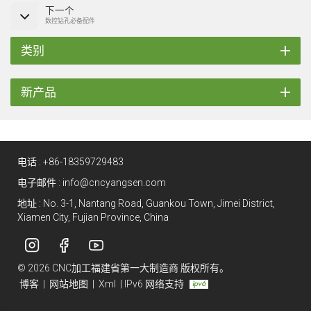
下一个
数控钻孔必备配件
类别
新产品
电话 :
+86-18359729483
电子邮件 :
info@cncyangsen.com
地址 : No. 3-1, Nantang Road, Guankou Town, Jimei District,
Xiamen City, Fujian Province, China
© 2026 CNC加工福建省第一大制造商 版权所有。
博客
|
网站地图
|
Xml
|
IPv6 网络支持