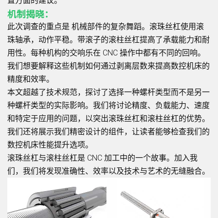
置方面的建议。
机制揭晓：
此次调查的重点是
机械部件的复杂舞蹈
。滚珠丝杠使用滚
珠轴承，动作平稳。带滚子的滚柱丝杠提高了承载能力和耐
用性。每种机构的交响乐在 CNC 操作中都有不同的回响。
我们想要解释这些机制如何通过剥离层数来提高数控机床的
精度和效率。
本文超越了技术规范，探讨了选择一种螺杆类型而不是另一
种螺杆类型的实际影响。我们将讨论精度、负载能力、速度
和特定于应用的问题，以突出滚珠丝杠和滚柱丝杠的优势。
我们还将展示我们精密设计的组件，让读者能够检查我们的
数控机床性能提升选项。
滚珠丝杠与滚柱丝杠是 CNC 加工中的一个故事。加入我
们，我们将发现准确性、效率以及技术与艺术的无缝融合。