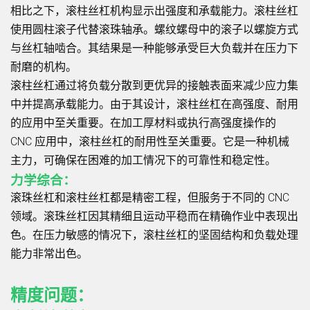
相比之下，滚柱丝杠机构显示出强度和承载能力。滚柱丝杠
使用圆柱滚子代替滚珠轴承。螺纹螺母中的滚子以螺旋方式
与丝杠轴啮合。其结果是一种能够承受巨大负载并在压力下
耐磨的机构。
滚柱丝杠通过将负载分散到更优异的接触表面来减少应力集
中并提高承载能力。由于其设计，滚柱丝杠在高强度、耐用
的应用中至关重要。在加工厚材料或执行高强度操作的
CNC 应用中，滚柱丝杠的耐用性至关重要。它是一种机械
主力，可确保在困难的加工情况下的可靠性和稳定性。
力学综合：
滚珠丝杠和滚柱丝杠都是精密工程，但服务于不同的 CNC
领域。滚珠丝杠因其精细且运动平稳而在精确作业中表现出
色。在压力敏感的情况下，滚柱丝杠的坚固结构和负载处理
能力非常出色。
精度问题：