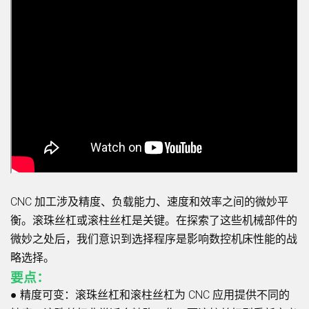
CNC 加工涉及精度、负载能力、速度和效率之间的微妙平
衡。滚珠丝杠或滚柱丝杠是关键。在探索了这些机械部件的
微妙之处后，我们意识到选择程序是影响数控机床性能的战
略选择。
要点：
●
精度可变：滚珠丝杠和滚柱丝杠为 CNC 应用提供不同的