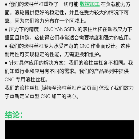
●
他们的滚柱丝杠重塑了一切可能
数控加工
在负载能力方
面。滚轮提供更好的稳定性，并且在受力较大的情况下可
靠，因为它们将力分布在一个区域上。
●
压力下的精度：CNC YANGSEN 的滚柱丝杠在动态应力下
坚固且精确。这使得它们非常适合需要精度和强力的应用。
●
我们的滚柱丝杠专为承受严苛的 CNC 作业而设计。这种
耐用性可实现稳定的性能，无需更换和维护。
●
针对具体应用的解决方案：我们的滚柱丝杠各不相同。我
们知道行业和应用有不同的需求。我们的产品系列中提供
CNC 专用滚柱丝杠。
我们的滚柱丝杠 [链接至滚柱丝杠产品页面] 体现了我们致力
于重新定义重型 CNC 加工的决心。
结论：