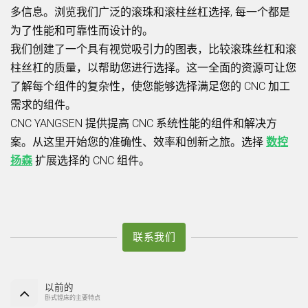
多信息。浏览我们广泛的滚珠和滚柱丝杠选择
,
每一个都是
为了性能和可靠性而设计的。
我们创建了一个具有视觉吸引力的图表，比较滚珠丝杠和滚
柱丝杠的质量，以帮助您进行选择。这一全面的资源可让您
了解每个组件的复杂性，使您能够选择满足您的 CNC 加工
需求的组件。
CNC YANGSEN 提供提高 CNC 系统性能的组件和解决方
案。从这里开始您的准确性、效率和创新之旅。选择
数控
扬森
扩展选择的 CNC 组件。
联系我们
以前的
卧式镗床的主要特点