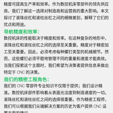
精度可提高生产率和效率。作为数控机床零部件的领先供应
商，我们了解这一选择对制造商和运营商的重大影响。本文
探讨了滚珠丝杠和滚柱丝杠之间的细微差别，解释了它们的
优点和用途。
导航精度和效率：
数控机床的性能取决于精度和效率。在这种复杂的地形中，
滚珠丝杠和滚柱丝杠之间的选择至关重要。精度对于精密加
工至关重要。因此，必须考虑每种螺钉类型的机械细节。然
而，这些螺钉必须平稳地管理不同的重量和速度才能高效。
当我们探索这个主题时，我们希望为决策者提供信息来做出
特定于 CNC 的决策。
我们的精密工程角色：
我们的 CNC 零部件专业知识不仅限于提供；我们设计精
准。数控机床部件影响着从表面光洁度到制造速度的一切。
滚珠丝杠和滚柱丝杠之间的选择很重要。作为精密工程师，
我们可以根据我们尖端解决方案的历史为客户提供 CNC 设