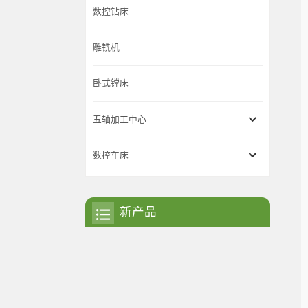
数控钻床
雕铣机
卧式镗床
五轴加工中心
数控车床
新产品