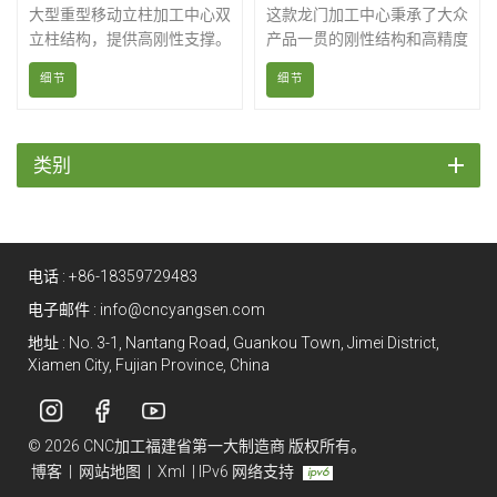
大型重型移动立柱加工中心双
这款龙门加工中心秉承了大众
立柱结构，提供高刚性支撑。
产品一贯的刚性结构和高精度
采用配重平衡设计，使机器运
特点，采用直驱式XY传动装
细节
细节
行稳定，并降低滚珠丝杠的负
置和X轴扭矩放大单元，显著
载，从而长期保持精度。
提升了XY轴的运动精度，并
实现了速度与精度的协同控
制。如果您正在寻找高效、高
类别
精度且经久耐用的加工中心，
扬森是您的理想之选。
电话 :
+86-18359729483
电子邮件 :
info@cncyangsen.com
地址 : No. 3-1, Nantang Road, Guankou Town, Jimei District,
Xiamen City, Fujian Province, China
© 2026 CNC加工福建省第一大制造商 版权所有。
博客
|
网站地图
|
Xml
|
IPv6 网络支持