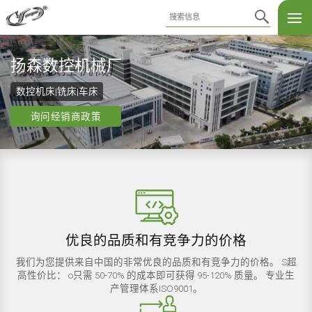
扬森：您的智能数控机床合作伙伴
立即联系CNC杨森！
扬森数控机械厂
数控机床 |铣床 |车床
数控机床
数控机床|铣床|车床
询问经销商政策
询问经销商政策
询问经销商政策
优良的品质和有竞争力的价格
我们为您提供来自中国的非常优良的品质和有竞争力的价格。 S超
高性价比： o只需 50-70% 的成本即可获得 95-120% 质量。 专业生
产管理体系ISO9001。