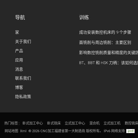
导航
训练
家
成功安装数控机床的 9 个步骤
关于我们
面铣削与周边铣削：主要区别
产品
影响数控铣削质量和精度的关键
应用
BT、BBT 和 HSK 刀柄：该如何
消息
联系我们
博客
隐私政策
热门标签 :
卧式加工中心
卧式铣床
立式加工中心
混合机
立式加工机
数控铣
网站地图
Xml
© 2026 CNC加工福建省第一大制造商 版权所有。
IPv6 网络支持