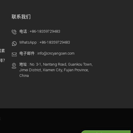
联系我们
电话 :
+86-18359729483
WhatsApp :
+86-18359729483
因素
电子邮件 :
info@cncyangsen.com
选择？
地址 : No. 3-1, Nantang Road, Guankou Town,
Jimei District, Xiamen City, Fujian Province,
China
床