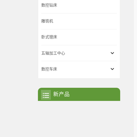
数控钻床
雕铣机
卧式镗床
五轴加工中心
数控车床
新产品