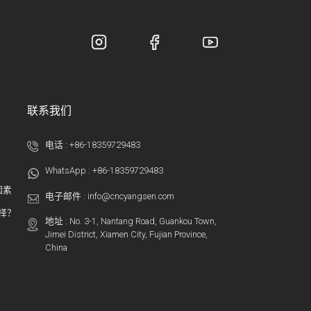
联系我们
电话 :
+86-18359729483
WhatsApp :
+86-18359729483
因素
电子邮件 :
info@cncyangsen.com
选择？
地址 : No. 3-1, Nantang Road, Guankou Town,
Jimei District, Xiamen City, Fujian Province,
China