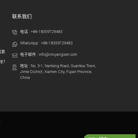
联系我们
电话 :
+86-18359729483
WhatsApp :
+86-18359729483
因素
电子邮件 :
info@cncyangsen.com
选择？
地址 : No. 3-1, Nantang Road, Guankou Town,
Jimei District, Xiamen City, Fujian Province,
China
床