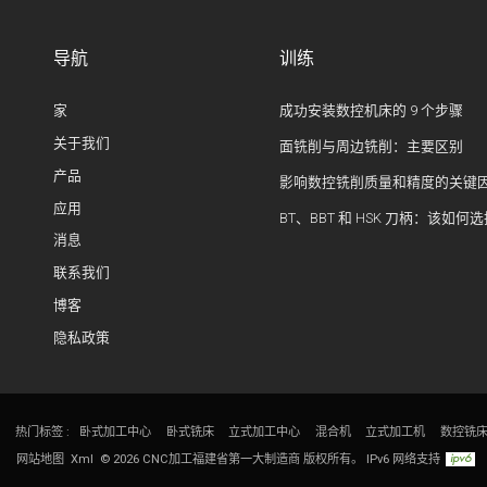
导航
训练
家
成功安装数控机床的 9 个步骤
关于我们
面铣削与周边铣削：主要区别
产品
影响数控铣削质量和精度的关键
应用
BT、BBT 和 HSK 刀柄：该如何
消息
联系我们
博客
隐私政策
热门标签 :
卧式加工中心
卧式铣床
立式加工中心
混合机
立式加工机
数控铣
网站地图
Xml
© 2026 CNC加工福建省第一大制造商 版权所有。
IPv6 网络支持