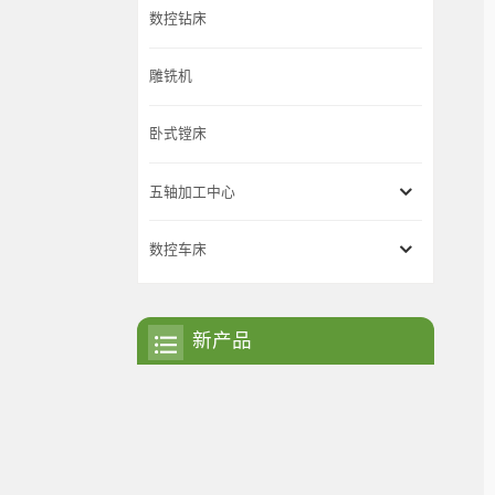
数控钻床
雕铣机
卧式镗床
五轴加工中心
数控车床
新产品