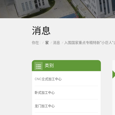
消息
家
消息
你在 :
入围国家重点专精特新“小巨人”
/
/
/
类别
CNC立式加工中心
卧式加工中心
龙门加工中心