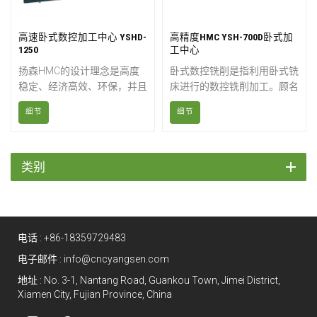
高速卧式数控加工中心 YSHD-
高精度HMC YSH-700D卧式加
1250
工中心
扬森HMC的设计理念是高度
卧式数控铣削是指利用卧式铣
稳定、经济高效、环保，并且
床进行的数控铣削加工。顾名
易于操作和维护。这些设计理
思义，这类机床的刀具呈水平
细节
细节
念促使我们竭诚为客户提供满
方向，旋转的圆柱形刀具可沿
意的服务。
多达五个轴移动，从而加工出
三维零件的形状、槽口、细节
和孔洞。配备高精度数控转台
类别
的卧式加工中心可实现一次装
夹、多工序、多面加工和一次
完成加工。
电话 :
+86-18359729483
电子邮件 :
info@cncyangsen.com
地址 : No. 3-1, Nantang Road, Guankou Town, Jimei District,
Xiamen City, Fujian Province, China