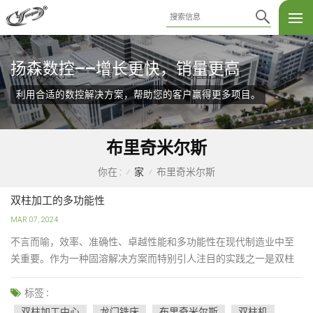
扬森数控——增长更快，销量更高
利用合适的数控解决方案，帮助您的客户赢得更多项目。
布里奇米尔斯
家
布里奇米尔斯
你在 :
/
/
双柱加工的多功能性
MAR 07, 2024
不言而喻，效率、准确性、卓越性能和多功能性在现代制造业中至
关重要。作为一种固溶解决方案而特别引人注目的实践之一是双柱
加工。无论是汽车零件、耐用加工任务、航空航天部件还是模具制
造，双柱加工立柱始终被证明是多功能的。 由于其多功能性，双龙
标签 :
门加工中心是不可或缺的，并在许多不同的行业中发挥着至关重要
双柱加工中心
龙门铣床
布里奇米尔斯
双柱机