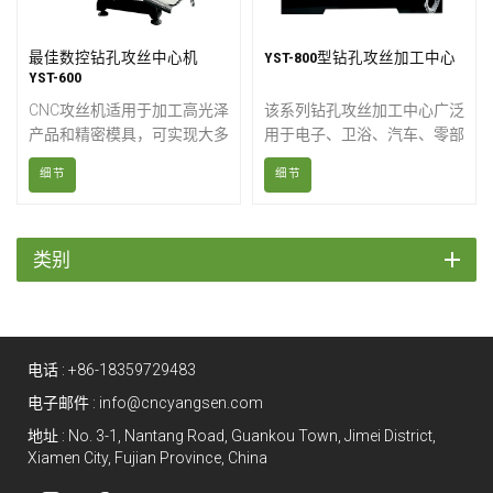
最佳数控钻孔攻丝中心机
YST-800型钻孔攻丝加工中心
YST-600
CNC攻丝机适用于加工高光泽
该系列钻孔攻丝加工中心广泛
产品和精密模具，可实现大多
用于电子、卫浴、汽车、零部
数金属产品的钻孔、铣削、镗
件、医疗设备等小型零件的快
细节
细节
孔和旋孔功能，并能准确高效
速钻孔、攻丝和铣削；也适用
地完成协调镗孔、各种复杂凸
于小型模具和精密铜加工。
轮、原型、层压膜、弧形槽等
加工。
类别
电话 :
+86-18359729483
电子邮件 :
info@cncyangsen.com
地址 : No. 3-1, Nantang Road, Guankou Town, Jimei District,
Xiamen City, Fujian Province, China