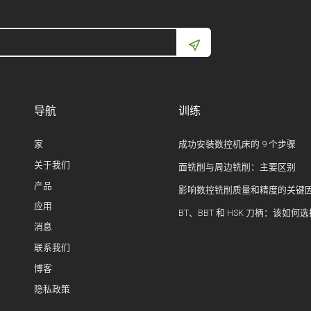
导航
训练
家
成功安装数控机床的 9 个步骤
关于我们
面铣削与周边铣削：主要区别
产品
影响数控铣削质量和精度的关键
应用
BT、BBT 和 HSK 刀柄：该如何
消息
联系我们
博客
隐私政策