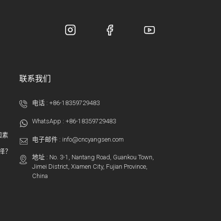
联系我们
电话 :
+86-18359729483
WhatsApp :
+86-18359729483
因素
电子邮件 :
info@cncyangsen.com
选择？
地址 : No. 3-1, Nantang Road, Guankou Town,
Jimei District, Xiamen City, Fujian Province,
China