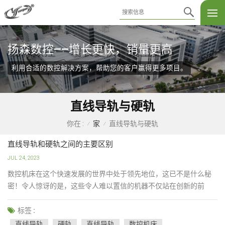
扬森数控——增长更快，销量更高
利用合适的数控解决方案，帮助您的客户赢得更多项目。
直线导轨与硬轨
家
直线导轨与硬轨
你在 :
/
/
直线导轨和硬轨之间的主要区别
JUL 24, 2023
数控机床在这个快速发展的世界中处于领先地位，这已不是什么秘
密！令人惊讶的是，这些令人难以置信的机器不仅站在创新的前
沿，而且还彻底改变了行业。无论您在制造领域、航空航天、电
子，甚至医疗行业工作，数控机床都能满足您的需求。他们以无与
标签 :
伦比的精度生产高质量的复杂机器零件、面板、电子元件、电路
直线导轨
硬轨
直线导轨
数控机床