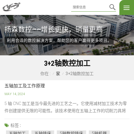
扬森数控——增长更快，销量更高
利用合适的数控解决方案，帮助您的客户赢得更多项目。
3+2轴数控加工
家
3+2轴数控加工
你在 :
/
/
五轴加工及工作原理
MAY 14, 2024
5 轴 CNC 加工是当今最先进的工艺之一。它使用减材加工技术为零
件创建提供无限的可能性。该技术使用在五轴上工作的切削刀具将
工件切削成所需的形状和尺寸。 5 轴加工提供更高的精度、效率和
可靠性。轴数的增加也让五轴铣床拥有比同类产品更好的能力。此
标签 :
外，该过程允许使用计算机数控（CNC）实现完全自动化和管理。
五轴加工
五轴铣床
5轴数控铣床
5轴机器