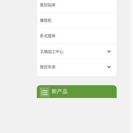
数控钻床
雕铣机
卧式镗床
五轴加工中心
数控车床
新产品