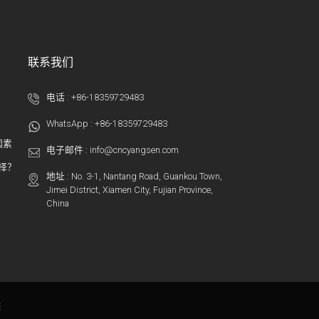
联系我们
电话 :
+86-18359729483
WhatsApp :
+86-18359729483
因素
电子邮件 :
info@cncyangsen.com
选择？
地址 : No. 3-1, Nantang Road, Guankou Town,
Jimei District, Xiamen City, Fujian Province,
China
床