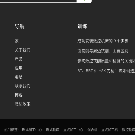
导航
训练
家
成功安装数控机床的 9 个步骤
关于我们
面铣削与周边铣削：主要区别
产品
影响数控铣削质量和精度的关键
应用
BT、BBT 和 HSK 刀柄：该如何
消息
联系我们
博客
隐私政策
热门标签 :
卧式加工中心
卧式铣床
立式加工中心
混合机
立式加工机
数控铣