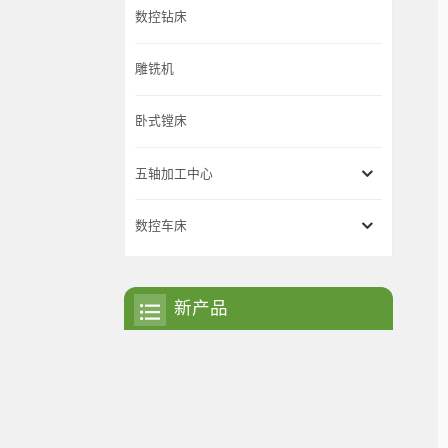
数控钻床
雕铣机
卧式镗床
五轴加工中心
数控车床
新产品