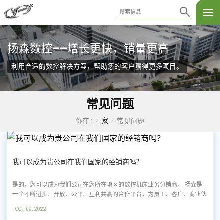
扬森数控——增长更快，销量更高
利用合适的数控解决方案，帮助您的客户赢得更多项目。
常见问题
家
常见问题
你在 :
/
/
我可以成为贵公司在我们国家的经销商吗？
是的，您可以成为我们公司在您所在地区的数控机床业务分销商。 扬森是
一个不断进步、开放、公平、互利共赢的合作平台，为员工、客户、商业伙
伴和股东提供实现美好梦想的机会和可能性。成为我们的商业伙伴，您可以
- OCT 09, 2022
获得：1. 您所在城市或地区的独家防护用品经销商。您的努力和成就将