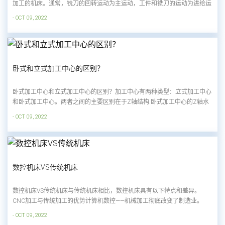
加工的机床。通常，铣刀的回转运动为主运动，工件和铣刀的运动为进给运
动。可加工平面、沟槽、各种曲面、齿轮等。铣床除可铣削平面、沟槽、轮
- OCT 09, 2022
齿、螺纹、花键轴外，还可加工更复杂的型面，效率高于刨床，应用广泛用
于机械制造和修理部门。此外，还可用于...
卧式和立式加工中心的区别？
卧式加工中心和立式加工中心的区别？加工中心有两种类型：立式加工中心
和卧式加工中心。两者之间的主要区别在于Z轴结构.卧式加工中心的Z轴水
平向下运动，而立式加工中心的Z轴垂直向下运动。此外，它们在工作台
- OCT 09, 2022
面、操作、加工条件、价格等方面也存在一定差异。选择加工中心时，选择
立式还是卧式主要看加工对象。让我们一起学...
数控机床VS传统机床
数控机床VS传统机床与传统机床相比，数控机床具有以下特点和差异。
CNC加工与传统加工的优势计算机数控——机械加工彻底改变了制造业。
CNC 机器经常取代工作所需的设备。制造商经常使用 CNC 机器进行生产。
- OCT 09, 2022
它专为大批量生产而设计，提供有效的快速生产能力，可以生产通常由成型