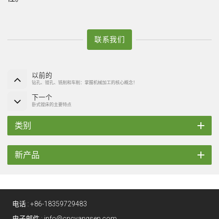
联系我们
以前的
钻孔、镗孔、铣削和车削：掌握机械加工的核心概念！
下一个
卧式镗床的主要特点
类别
新产品
电话 :
+86-18359729483
电子邮件 :
info@cncyangsen.com