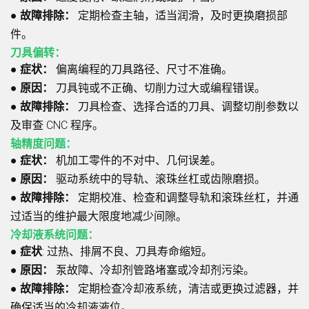
●
故障排除：
定期检查主轴，适当润滑，及时更换磨损部
件。
刀具偏转：
●
症状：
偏离编程的刀具路径、尺寸不准确。
●
原因：
刀具钝或不正确、切削力过大或编程错误。
●
故障排除：
刀具检查、选择合适的刀具、调整切削参数以
及审查 CNC 程序。
轴精度问题：
●
症状：
机加工零件的不对中、几何误差。
●
原因：
驱动系统中的导轨、滚珠丝杠或齿隙磨损。
●
故障排除：
定期校准、检查和调整导轨和滚珠丝杠，并通
过适当的维护最大限度地减少间隙。
冷却液系统问题：
●
症状
:
过热、排屑不良、刀具寿命缩短。
●
原因：
泵故障、冷却剂管路堵塞或冷却剂污染。
●
故障排除：
定期检查冷却液系统，清洁或更换过滤器，并
确保适当的冷却液液位。