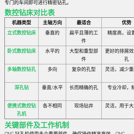
专门的车间即可进行精密钻孔。
数控钻床对比表
机器类型
主轴方向
最适合
优势
立式数控钻床
垂直的
扁平且薄的工
精度高，设
件
卧式数控钻床
水平的
大型和重型部
更好的排屑效
件
孔
多轴数控钻孔
多向
复杂的孔型
灵活，减少重
深孔钻
垂直/水平
长而精确的孔
专业冷却，
便携式数控钻
各不相同
现场钻井
灵活，用于大
孔机
关键部件及工作机制
CNC 钻孔机使用多个重要部件，确保操作精准高效。CNC