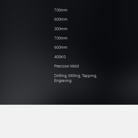
700mm
600mm
300mm
700mm
600mm
400KG
Precision Mold
Drilling, Milling, Tapping,
Engraving