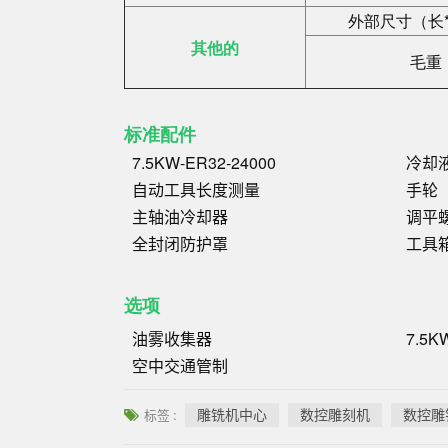
外部尺寸（长*
其他的
毛重
标准配件
7.5KW-ER32-24000
冷却
自动工具长度测量
手轮
主轴油冷却器
调平
全封闭防护罩
工具
选项
油雾收集器
7.5K
空中交通管制
雕铣机中心
数控雕刻机
数控雕
标签 :