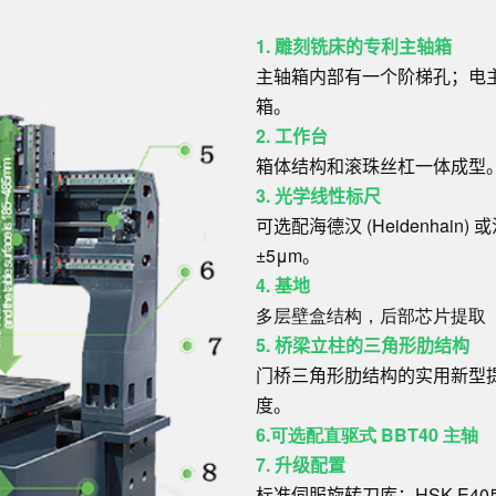
1. 雕刻铣床的专利主轴箱
主轴箱内部有一个阶梯孔；电
箱。
2. 工作台
箱体结构和滚珠丝杠一体成型
3. 光学线性标尺
可选配海德汉 (Heidenhain)
±5μm。
4. 基地
多层壁盒结构，后部芯片提取
5. 桥梁立柱的三角形肋结构
门桥三角形肋结构的实用新型
度。
6.
可选配直驱式 BBT40 主轴
7. 升级配置
标准伺服旋转刀库；HSK-E