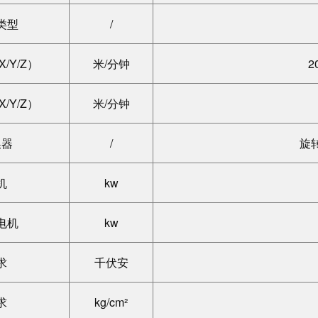
类型
/
/Y/Z）
米/分钟
2
/Y/Z）
米/分钟
换器
/
旋
机
kw
电机
kw
求
千伏安
求
kg/cm²