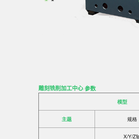
雕刻铣削加工中心
参数
模型
主题
规格
X/Y/Z