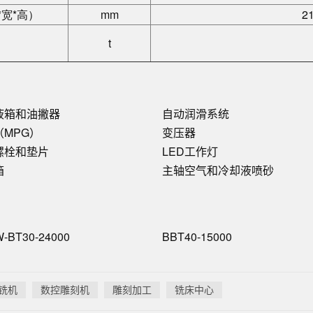
宽*高）
mm
2
t
液箱和油撇器
自动润滑系统
（MPG）
变压器
螺栓和垫片
LED工作灯
箱
主轴空气和冷却液喷砂
W-BT30-24000
BBT40-15000
铣机
数控雕刻机
雕刻加工
铣床中心