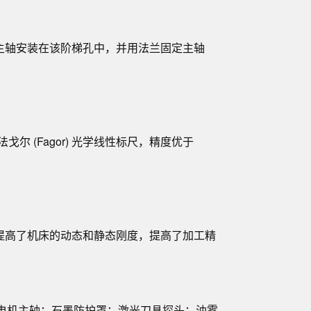
主轴安装在该阶梯孔中，并用法兰固定主轴
。
 或法戈尔 (Fagor) 光学线性标尺，精度优于
提高了机床的动态和静态刚度，提高了加工精
40电机主轴；石墨防护罩；激光刀具探头；油雾