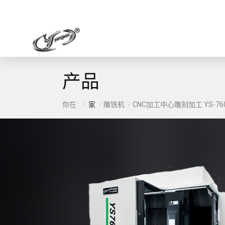
产品
家
雕铣机
你在 :
CNC加工中心雕刻加工 YS-76
/
/
/