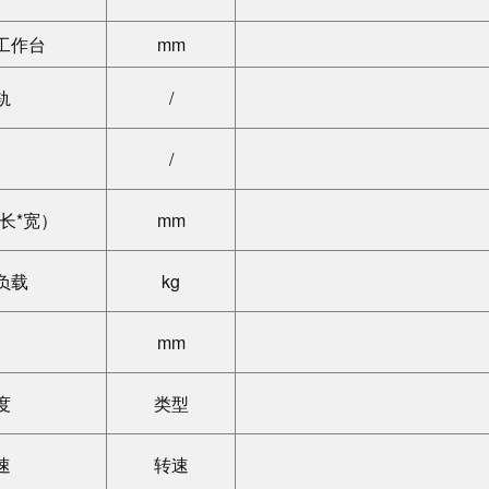
工作台
mm
轨
/
/
长*宽）
mm
负载
kg
mm
度
类型
速
转速