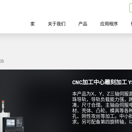
家
关于我们
产品
应用程序
0B
CNC加工中心雕刻加工 YS
本产品为X、Y、Z三轴伺服
珠导轨，导轨负载能力强，
凑，尺寸合理。主轴由伺服
材、壳体、凸轮、模具等各
孔、刚性攻丝等加工。中小
求。另可配备第四旋转轴，