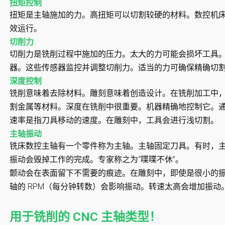
扭矩控制
扭矩是主轴施加的力。高扭矩可以切割较硬的材料。数控机
效运行。
切削力
切削力是铣削过程中施加的压力。太大的力可能会损坏工具
器。这些传感器监控并调整切削力。适当的力可确保精确切
深度控制
铣削意味着去除材料。雕刻意味着创造设计。在铣削加工中
割金属等材料。深度在铣削中很重要。机器精确地控制它。通
速率是指刀具移动的速度。在雕刻中，工具会进行浅切割。
主轴振动
铣床数控主轴有一个零件称为主轴。主轴固定刀具。有时，
振动会毁掉工作的完成。专家称之为“喋喋不休”。
颤动会在表面留下不需要的痕迹。在雕刻中，即使是很小的
轴的 RPM（每分钟转数）会影响振动。转速太高会增加振动
用于铣削的 CNC 主轴类型！