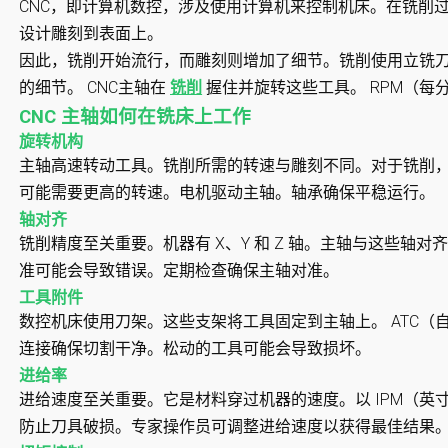
CNC，即计算机数控，涉及使用计算机来控制机床。在铣削
设计雕刻到表面上。
因此，铣削开始流行，而雕刻则增加了细节。铣削使用立铣
的细节。 CNC主轴在
铣削
握住并旋转这些工具。 RPM（每
CNC 主轴如何在铣床上工作
旋转机构
主轴高速转动工具。铣削所需的转速与雕刻不同。对于铣削，速度范围为
可能需要更高的转速。电机驱动主轴。轴承确保平稳运行。
轴对齐
铣削精度至关重要。机器有 X、Y 和 Z 轴。主轴与这些轴
准可能会导致错误。定期检查确保主轴对准。
工具附件
数控机床使用刀架。这些支架将工具固定到主轴上。 ATC（
连接确保切割干净。松动的工具可能会导致损坏。
进给率
进给速度至关重要。它是材料穿过机器的速度。以 IPM（英
防止刀具破损。专家操作员可调整进给速度以获得最佳结果