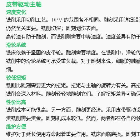
皮带驱动主轴
速度变化
铣削采用切削工艺。 RPM 的范围各不相同。雕刻采用详细
仍然至关重要。铣削切深；雕刻划伤表面。
高转速有助于雕刻，而铣削则需要中等速度。速度差异有助
滑轮系统
铣床依赖于坚固的皮带轮。雕刻需要精度。在铣削中，滑轮
铣削中的滑轮系统可承受重负载。对于雕刻来说，细腻的触
细。
较低扭矩
铣削比雕刻需要更大的扭矩。扭矩与主轴的旋转力有关。高
铣削会深入材料。雕刻轻轻地雕刻它们。了解扭矩差异可确
性价比高
铣削成本可能很高。另一方面，雕刻更经济。采用皮带驱动
资铣削需要资金。雕刻机成本较低。然而，两者都在各自的
维护方便
维护对于延长使用寿命起着重要作用。铣床面临磨损。雕刻