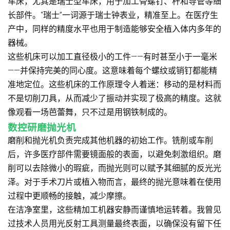
车床，尤其是瑞士型车床，用于加工骨螺钉、杆和导管等细
长部件。“瑞士”一词源于瑞士钟表业，精准至上。在医疗生
产中，同样的精度水平也用于制造能够安全植入体内多年的
器械。
这些机床可以加工直径极小的工件——有时甚至小于一毫米
——并保持完美的同心度。这意味着每个螺​​纹或销钉都能精
准地定位。这些机床的工作原理令人着迷：移动的是材料而
不是切削刀具，从而减少了振动并实现了极高的精度。这就
像观看一场芭蕾舞，只不过是用钢铁制成的。
数控研磨抛光机
磨削和抛光机负责完成其他机器的初始工作。铣削或车削
后，许多医疗部件需要镜面般的表面，以避免刺激组织。磨
削可以去除微小的瑕疵，而抛光则可以赋予其细腻的反光光
泽。对于手术刀片或植入物而言，最终的抛光意味着在使用
过程中更顺畅的接触，减少摩擦。
在洁净室里，这些精加工机器安静而谨慎地运转着。我曾见
过技术人员用光反射工具测量最终表面，以确保没有留下任