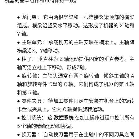
机器的基本组件和布局保持一致。
●
龙门架：
它由两根竖梁和一根连接竖梁顶部的横梁
组成。横梁沿竖梁水平移动。这形成了机器的 X 轴和
Y 轴。
●
主轴单元：
承载铣刀的主轴安装在横梁上。主轴随
横梁沿X、Y轴移动。
●
柱子：
垂直柱为 Z 轴运动提供固定的垂直参考。主
轴可沿立柱上下移动，形成Z轴。
●
旋转轴
：主轴头通常有两个旋转轴 - 倾斜主轴的 A
轴和旋转零件卡盘的 C 轴。它们构成了机器的第 4 轴
和第 5 轴。
●
零件夹具：
待加工零件固定在安装在机台上的旋转
卡盘或夹具上。它为 C 轴提供旋转运动。
●
控制系统：
这
数控系统
在加工操作过程中控制所有
5 个轴的精确运动和协调。
●
换刀器：
自动换刀器用于在主轴中的不同刀具之间