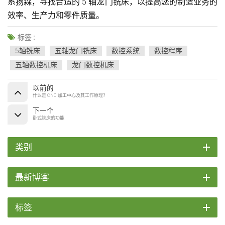
系扬森，寻找合适的 5 轴龙门铣床，以提高您的制造业务的
效率、生产力和零件质量。
标签 :
5轴铣床
五轴龙门铣床
数控系统
数控程序
五轴数控机床
龙门数控机床
以前的
什么是 CNC 加工中心及其工作原理？
下一个
卧式铣床的功能
类别
最新博客
标签