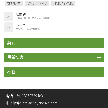
数控结构
CNC 与 VMC
HMC 与 VMC
以前的
什么是 CNC 加工中心及其工作原理？
下一个
无限潜力：铣床能做什么？
类别
最新博客
标签
电话 :
+86-18359729483
电子邮件 :
info@cncyangsen.com