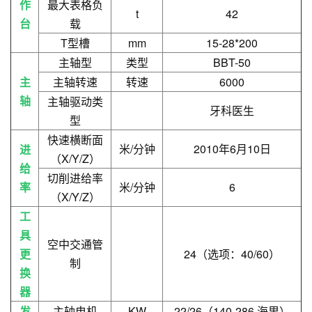
作
最大表格负
t
42
台
载
T型槽
mm
15-28*200
主轴型
类型
BBT-50
主
主轴转速
转速
6000
轴
主轴驱动类
牙科医生
型
快速横断面
米/分钟
2010年6月10日
进
（X/Y/Z）
给
切削进给率
率
米/分钟
6
（X/Y/Z）
工
具
空中交通管
更
24（选项：40/60）
制
换
器
发
主轴电机
KW
22/26（140-286 海里）