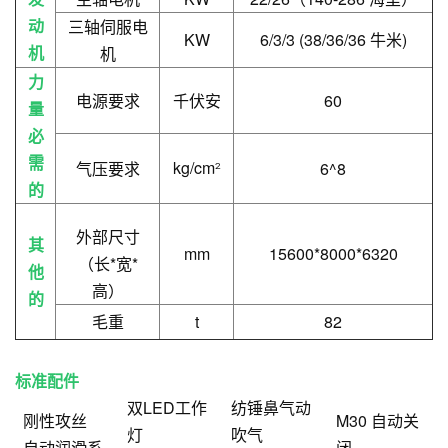
动
三轴伺服电
KW
6/3/3 (38/36/36 牛米)
机
机
力
电源要求
千伏安
60
量
必
需
kg/cm
气压要求
6^8
²
的
外部尺寸
其
mm
15600*8000*6320
（长*宽*
他
高）
的
毛重
t
82
标准配件
双LED工作
纺锤鼻气动
刚性攻丝
M30 自动关
灯
吹气
自动润滑系
闭