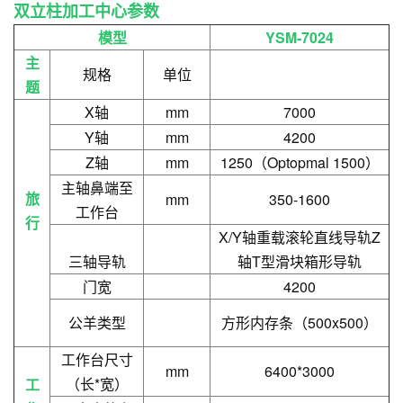
双立柱加工中心参数
模型
YSM-7024
主
规格
单位
题
X轴
mm
7000
Y轴
mm
4200
Z轴
mm
1250（Optopmal 1500）
主轴鼻端至
旅
mm
350-1600
工作台
行
X/Y轴重载滚轮直线导轨Z
三轴导轨
轴T型滑块箱形导轨
门宽
4200
公羊类型
方形内存条（500x500）
工作台尺寸
mm
6400*3000
（长*宽）
工