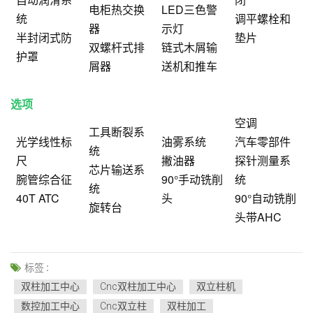
电柜热交换
LED三色警
统
调平螺栓和
器
示灯
半封闭式防
垫片
双螺杆式排
链式木屑输
护罩
屑器
送机和推车
选项
空调
工具断裂系
光学线性标
油雾系统
汽车零部件
统
尺
撇油器
探针测量系
芯片输送系
腕管综合征
90°手动铣削
统
统
40T ATC
头
90°自动铣削
旋转台
头带AHC
标签 :
双柱加工中心
Cnc双柱加工中心
双立柱机
数控加工中心
Cnc双立柱
双柱加工