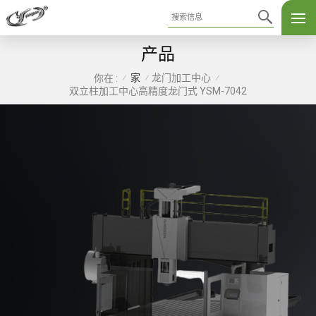
产品
家
龙门加工中心
你在 :
/
/
/
双立柱加工中心高精度龙门式 YSM-7042