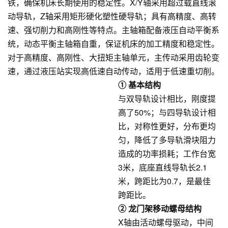
铁，确保机床长期使用的稳定性。X/Y轴采用超过载直线滚
动导轨，Z轴采用矩形硬化塑性硬导轨；具有高精度、高转
速、强切削力和高刚性等特点。主轴箱配备液压自动平衡系
统，动态平衡主轴箱自重，保证机床的加工精度和稳定性。
对于高精度、高刚性、大扭矩主轴单元，主传动采用齿轮变
速，通过液压站实现高低速自动传动，适用于低速重切削。
① 基本结构
与双导轨设计相比，刚度提
高了50%；与四导轨设计相
比，对称性更好，分布更均
匀，降低了多导轨滑块阻力
造成的功率损耗；工作台宽
3米，底座直线导轨长2.1
米，跨距比为0.7，是最佳
跨距比。
② 龙门架移动螺母结构
X轴由活动螺母驱动，中间